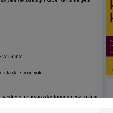
sa yanmak istediğin kadar kendinle getir
 varlığınla
mada da, sorun yok.
ü, vicdanını açarsan o kadarından çok fazlası