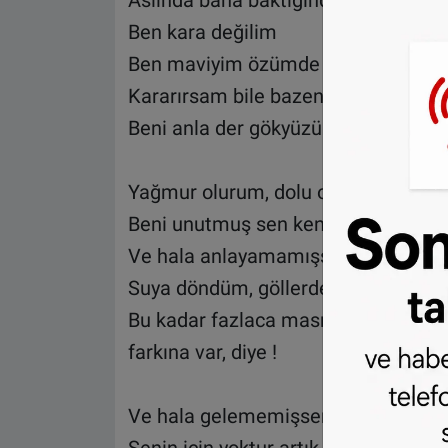
Aslında bana baktığında hiç bir gün
Ben kara değilim
Ben maviyim özümde
Kararırsam bile bazen küslük halim
Beni anla der gökyüzü!
Yağmur olurum, dolu olurum, fırtın
Beni unutmuş sen kendine dön diye 
Ve hala anlayamamışsan göklerde b
Suya döndüm, göllerde, denizlerde, 
Bu kadar fazlaca masmviliklerimler
farkına var, diye !
Ve hala gelememişsen yine bana