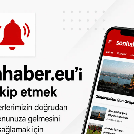
ah işleyemezsin der!
dendir
aya dönerim
!
eni
okyanuslarda,
le