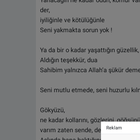
Yanacağın ne kadar odun, kömür var
der,
iyiliğinle ve kötülüğünle
Seni yakmakta sorun yok !
Ya da bir o kadar yaşattığın güzellik,
Aldığın teşekkür, dua
Sahibim yalnızca Allah’a şükür deme
Seni mutlu etmede, seni huzurlu kıl
Gökyüzü,
ne kadar kollarını, gözlerini, göğsün
Reklam
varım zaten sende, der.