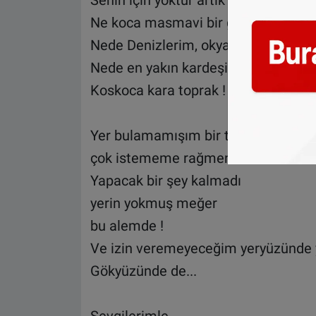
Senin için yoktur artık
Ne koca masmavi bir gökyüzü
Nede Denizlerim, okyanuslarım
Nede en yakın kardeşim
Koskoca kara toprak !
Yer bulamamışım bir türlü sana
çok istememe rağmen !
Yapacak bir şey kalmadı
yerin yokmuş meğer
bu alemde !
Ve izin veremeyeceğim yeryüzünde y
Gökyüzünde de...