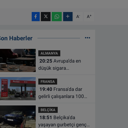
-
+
A
A
Son Haberler
ALMANYA
20:25
Avrupa’da en
düşük sigara
kullanımının Hollanda ve
FRANSA
Belçika’da olduğu
19:40
Fransa'da dar
açıklandı
gelirli çalışanlara 100
euro yakıt desteği için
BELÇİKA
süre uzatıldı
18:51
Belçika'da
yaşayan gurbetçi genç