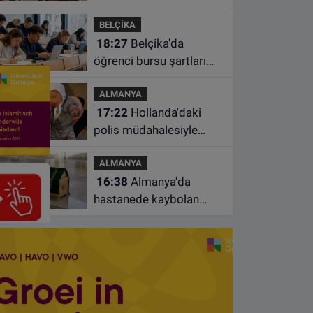
Türkiye'de geçirdiği
BELÇİKA
kazada hayatını kaybetti
18:27
Belçika'da
öğrenci bursu şartları
değişiyor: Yeterli sayıda
ALMANYA
ders almayan burs
17:22
Hollanda'daki
alamayacak
polis müdahalesiyle
gündeme gelen Filistinli
ALMANYA
çiftin bebeği aileden
16:38
Almanya'da
alındı
hastanede kaybolan
bebeğin cenazesi
çamaşır makinesinde
bulundu