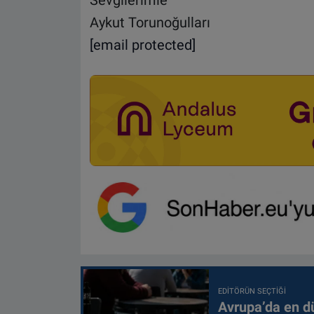
Sevgilerimle
Aykut Torunoğulları
[email protected]
EDITÖRÜN SEÇTIĞI
Avrupa’da en d