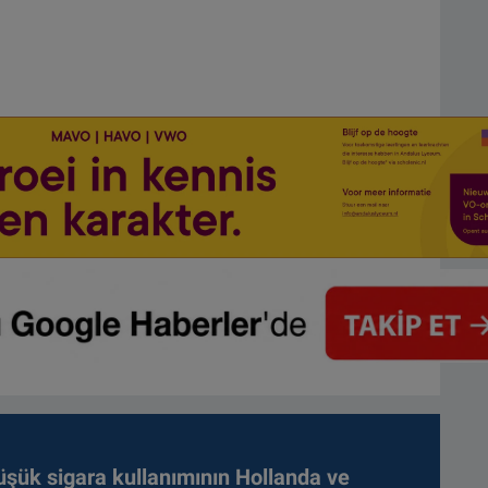
üşük sigara kullanımının Hollanda ve