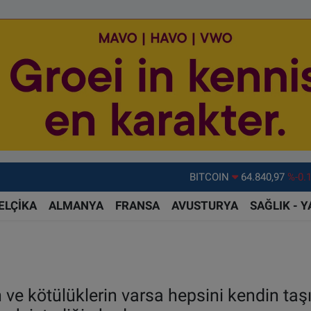
DOLAR
47,7436
%0.
EURO
55,2510
%0.
ELÇİKA
ALMANYA
FRANSA
AVUSTURYA
SAĞLIK - 
STERLİN
64,4811
%0.
GRAM ALTIN
6660.55
%
BİST100
13.779
%-
in ve kötülüklerin varsa hepsini kendin ta
BITCOIN
64.840,97
%-0.