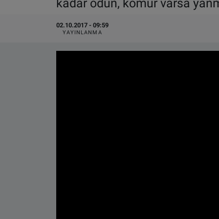
kadar odun, kömür varsa yanm
VIDEO GALERİ
02.10.2017 - 09:59
YAYINLANMA
ALGEMENE VOORWAARDEN
CONTACT
Çerez Politikası