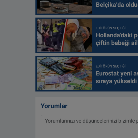
Belçika’da oldu
EDITÖRÜN SEÇTIĞI
Hollanda'daki p
çiftin bebeği ai
EDITÖRÜN SEÇTIĞI
Eurostat yeni as
sıraya yükseldi
Yorumlar