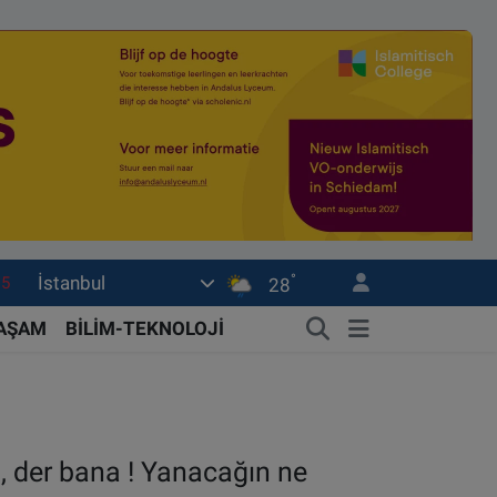
°
İstanbul
18
28
32
YAŞAM
BİLİM-TEKNOLOJİ
38
0
14
şı, der bana ! Yanacağın ne
15