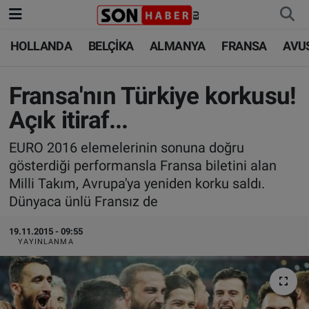
HOLLANDA
BELÇİKA
ALMANYA
FRANSA
AVU
HOLLANDA
HOLLANDA
Nöbetçi Eczaneler
BELÇİKA
BELÇİKA
Hava Durumu
Fransa'nın Türkiye korkusu!
Açık itiraf...
ALMANYA
ALMANYA
Trafik Durumu
EURO 2016 elemelerinin sonuna doğru
FRANSA
TÜRKİYE
Süper Lig Puan Durumu ve Fikstür
gösterdiği performansla Fransa biletini alan
Milli Takım, Avrupa'ya yeniden korku saldı.
AVUSTURYA
DÜNYA
Tüm Manşetler
Dünyaca ünlü Fransız de
SAĞLIK - YAŞAM
BİLİM-TEKNOLOJİ
Son Dakika Haberleri
19.11.2015 - 09:55
YAYINLANMA
BİLİM-TEKNOLOJİ
SAĞLIK
Haber Arşivi
FOTO GALERİ