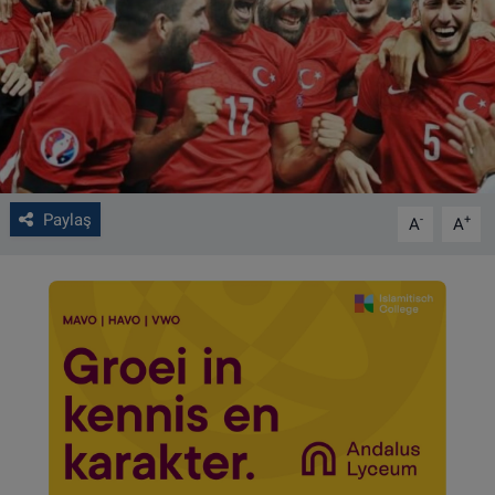
VIDEO GALERİ
ALGEMENE VOORWAARDEN
CONTACT
Çerez Politikası
Paylaş
-
+
A
A