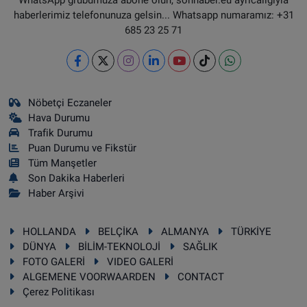
haberlerimiz telefonunuza gelsin... Whatsapp numaramız: +31
685 23 25 71
Nöbetçi Eczaneler
Hava Durumu
Trafik Durumu
Puan Durumu ve Fikstür
Tüm Manşetler
Son Dakika Haberleri
Haber Arşivi
HOLLANDA
BELÇİKA
ALMANYA
TÜRKİYE
DÜNYA
BİLİM-TEKNOLOJİ
SAĞLIK
FOTO GALERİ
VIDEO GALERİ
ALGEMENE VOORWAARDEN
CONTACT
Çerez Politikası