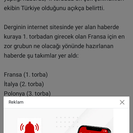
ekibin Türkiye olduğunu açıkça belirtti.
Derginin internet sitesinde yer alan haberde
kuraya 1. torbadan girecek olan Fransa için en
zor grubun ne olacağı yönünde hazırlanan
haberde şu takımlar yer aldı:
Fransa (1. torba)
İtalya (2. torba)
Polonya (3. torba)
Türkiye (4. torba)
Reklam