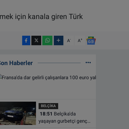
emek için kanala giren Türk
-
+
A
A
Son Haberler
BELÇİKA
18:51
Belçika'da
yaşayan gurbetçi genç
Türkiye'de geçirdiği