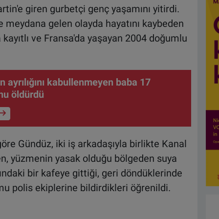
in'e giren gurbetçi genç yaşamını yitirdi.
e meydana gelen olayda hayatını kaybeden
a kayıtlı ve Fransa'da yaşayan 2004 doğumlu
in ayrılığını kabullenmeyen baba 17
nu öldürdü
göre Gündüz, iki iş arkadaşıyla birlikte Kanal
rken, yüzmenin yasak olduğu bölgeden suya
ındaki bir kafeye gittiği, geri döndüklerinde
polis ekiplerine bildirdikleri öğrenildi.