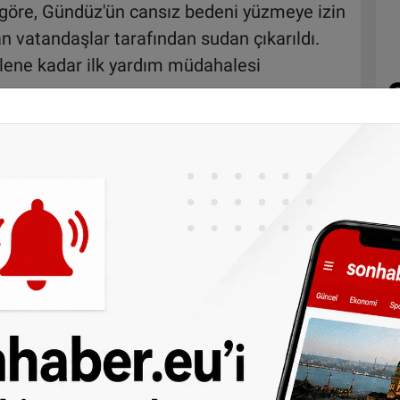
 göre, Gündüz'ün cansız bedeni yüzmeye izin
 vatandaşlar tarafından sudan çıkarıldı.
gelene kadar ilk yardım müdahalesi
nde uzun süre kalp masajı ve diğer
abalara rağmen genç, sudan çıkarıldıktan
ybetti.
al Saint-Martin'in yüzmenin yasak olduğu
ı. Paris Savcılığı ise ölüm nedeninin ve
i amacıyla adli soruşturma başlatıldığını
 Alexandra Cordebard, sosyal medya