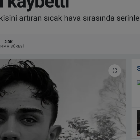
ı kaybetti
kisini artıran sıcak hava sırasında serinl
2 DK
NMA SÜRESI