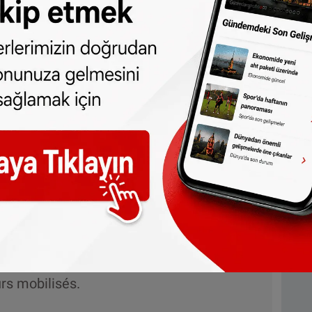
m müdahalelere rağmen gencin
rmanın olayın koşullarını ortaya çıkaracağını
goire de özellikle sıcak hava dalgasının
irlenen saatlerde ve cankurtaran bulunan
gulayarak vatandaşlara kurallara uyma
s le canal Saint-Martin, en dehors de
 d’ouverture de la baignade.
utes les circonstances du drame, et nous
rs mobilisés.