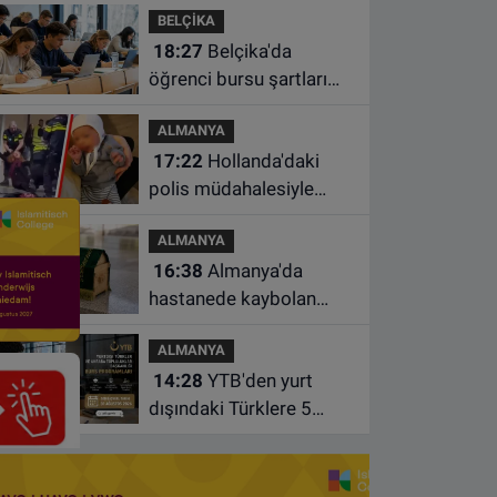
BELÇİKA
kazada hayatını kaybetti
18:27
Belçika'da
öğrenci bursu şartları
değişiyor: Yeterli sayıda
ALMANYA
ders almayan burs
17:22
Hollanda'daki
alamayacak
polis müdahalesiyle
gündeme gelen Filistinli
ALMANYA
çiftin bebeği aileden
16:38
Almanya'da
alındı
hastanede kaybolan
bebeğin cenazesi
ALMANYA
çamaşır makinesinde
14:28
YTB'den yurt
bulundu
dışındaki Türklere 5
farklı alanda burs
desteği