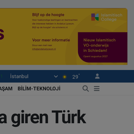
°
İstanbul
18
29
32
YAŞAM
BİLİM-TEKNOLOJİ
38
03
a giren Türk
14
11