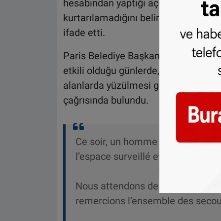
hesabından yaptığı açıklamada, tü
kurtarılamadığını belirterek soruştu
ifade etti.
Paris Belediye Başkanı Emmanuel Gré
etkili olduğu günlerde, yalnızca bel
alanlarda yüzülmesi gerektiğini vur
çağrısında bulundu.
Ce soir, un homme s’est noyé dan
l’espace surveillé et des horaires
Nous attendons de disposer de to
remercions l’ensemble des secou