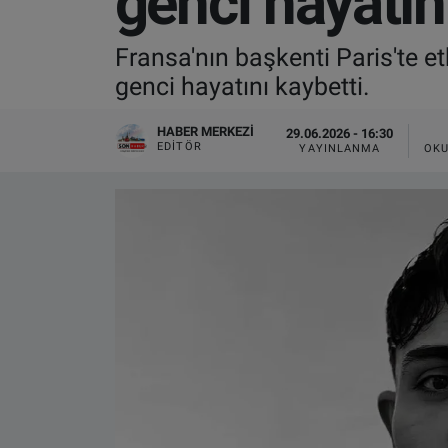
genci hayatın
VIDEO GALERİ
Fransa'nın başkenti Paris'te et
genci hayatını kaybetti.
ALGEMENE VOORWAARDEN
HABER MERKEZI
29.06.2026 - 16:30
CONTACT
EDITÖR
YAYINLANMA
OKU
Çerez Politikası