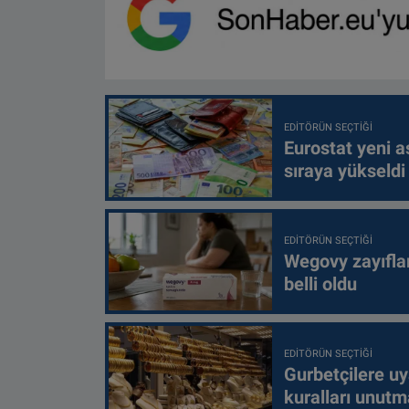
EDITÖRÜN SEÇTIĞI
Eurostat yeni as
sıraya yükseldi
EDITÖRÜN SEÇTIĞI
Wegovy zayıfla
belli oldu
EDITÖRÜN SEÇTIĞI
Gurbetçilere uy
kuralları unutm