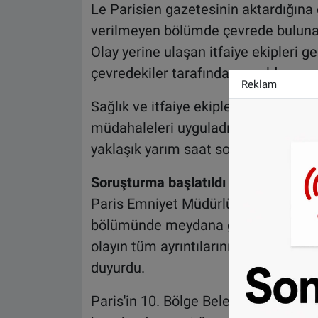
Le Parisien gazetesinin aktardığına
verilmeyen bölümde çevrede bulunan
Olay yerine ulaşan itfaiye ekipleri 
çevredekiler tarafından yapıldı.
Reklam
Sağlık ve itfaiye ekipleri, olay yeri
müdahaleleri uyguladı. Ancak tüm ç
yaklaşık yarım saat sonra hayatını ka
Soruşturma başlatıldı
Paris Emniyet Müdürlüğü, olayın Kan
bölümünde meydana geldiğini açıklad
olayın tüm ayrıntılarının belirlenmes
duyurdu.
Paris'in 10. Bölge Belediye Başkanı