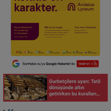
Gurbetçilere uyarı: Tatil
dönüşünde altın
getirirken bu kuralları
unutmayın