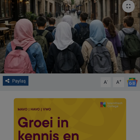
VIDEO GALERİ
ALGEMENE VOORWAARDEN
CONTACT
Çerez Politikası
Paylaş
-
+
A
A