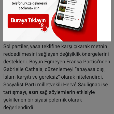
yüzün gizlenmesi yasağı”nın kamu düzeni
gerekçesine dayandığını hatırlatarak, mevcut
teklifin benzer bir hukuki temele sahip
olmadığını ifade etti.
Sol partilerden sert tepki
Sol partiler, yasa teklifine karşı çıkarak metnin
reddedilmesini sağlayan değişiklik önergelerini
destekledi. Boyun Eğmeyen Fransa Partisi’nden
Gabrielle Cathala, düzenlemeyi “anayasa dışı,
İslam karşıtı ve gereksiz” olarak nitelendirdi.
Sosyalist Parti milletvekili Hervé Saulignac ise
tartışmayı, aşırı sağ söylemlerin etkisiyle
şekillenen bir siyasi polemik olarak
değerlendirdi.