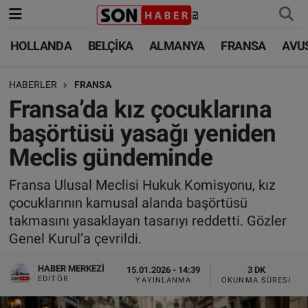
HOLLANDA
BELÇİKA
ALMANYA
FRANSA
AVU
HOLLANDA
HOLLANDA
Nöbetçi Eczaneler
HABERLER
FRANSA
BELÇİKA
BELÇİKA
Hava Durumu
Fransa’da kız çocuklarına
ALMANYA
ALMANYA
Trafik Durumu
başörtüsü yasağı yeniden
Meclis gündeminde
FRANSA
TÜRKİYE
Süper Lig Puan Durumu ve Fikstür
Fransa Ulusal Meclisi Hukuk Komisyonu, kız
AVUSTURYA
DÜNYA
Tüm Manşetler
çocuklarının kamusal alanda başörtüsü
takmasını yasaklayan tasarıyı reddetti. Gözler
SAĞLIK - YAŞAM
BİLİM-TEKNOLOJİ
Son Dakika Haberleri
Genel Kurul’a çevrildi.
BİLİM-TEKNOLOJİ
SAĞLIK
Haber Arşivi
HABER MERKEZI
15.01.2026 - 14:39
3 DK
EDITÖR
YAYINLANMA
OKUNMA SÜRESI
FOTO GALERİ