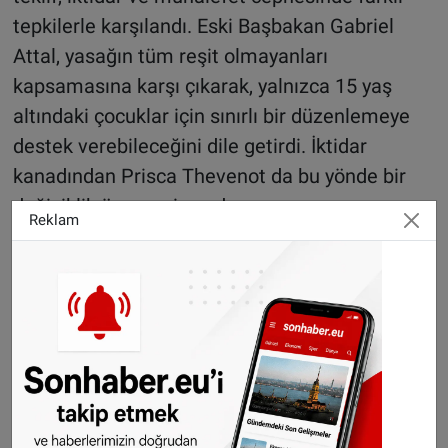
tepkilerle karşılandı. Eski Başbakan Gabriel
Attal, yasağın tüm reşit olmayanları
kapsamasına karşı çıkarak, yalnızca 15 yaş
altındaki çocuklar için sınırlı bir düzenlemeye
destek verebileceğini dile getirdi. İktidar
kanadından Prisca Thevenot da bu yönde bir
değişiklik önergesi sundu.
Reklam
Buna karşın Hukuk Komisyonu Başkanı Florent
Boudié, teklifin anayasal açıdan ciddi riskler
taşıdığı uyarısında bulundu. Boudié, laikliğin
kamusal alanın tümüyle dinsel ifadelerden
arındırılması anlamına gelmediğini vurguladı.
Fransız basınına yansıyan açıklamalarında,
2010 yılında kabul edilen “kamusal alanda