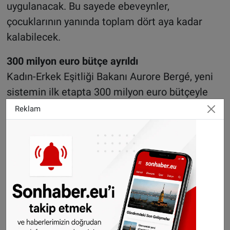
uygulanacak. Bu sayede ebeveynler,
çocuklarının yanında toplam dört aya kadar
kalabilecek.
300 milyon euro bütçe ayrıldı
Kadın-Erkek Eşitliği Bakanı Aurore Bergé, yeni
sistemin ilk etapta 300 milyon euro bütçeyle
finanse edileceğini açıkladı. Bergé, başvuru
Reklam
oranlarına göre bu miktarın ilerleyen yıllarda
artırılabileceğini belirtti.
Doğum izni reformu, Cumhurbaşkanı
Emmanuel Macron’un 2024’te duyurduğu
“demografik yeniden yapılanma” projesinin
temel ayaklarından birini oluşturuyor. Ancak
Meclis’in feshedilmesi nedeniyle düzenleme