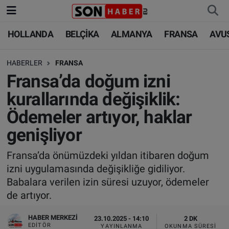
HOLLANDA
BELÇİKA
ALMANYA
FRANSA
AVU
HOLLANDA
HOLLANDA
Nöbetçi Eczaneler
HABERLER
FRANSA
BELÇİKA
BELÇİKA
Hava Durumu
Fransa’da doğum izni
ALMANYA
ALMANYA
Trafik Durumu
kurallarında değişiklik:
Ödemeler artıyor, haklar
FRANSA
TÜRKİYE
Süper Lig Puan Durumu ve Fikstür
genişliyor
AVUSTURYA
DÜNYA
Tüm Manşetler
Fransa’da önümüzdeki yıldan itibaren doğum
izni uygulamasında değişikliğe gidiliyor.
SAĞLIK - YAŞAM
BİLİM-TEKNOLOJİ
Son Dakika Haberleri
Babalara verilen izin süresi uzuyor, ödemeler
de artıyor.
BİLİM-TEKNOLOJİ
SAĞLIK
Haber Arşivi
HABER MERKEZI
23.10.2025 - 14:10
2 DK
FOTO GALERİ
EDITÖR
YAYINLANMA
OKUNMA SÜRESI