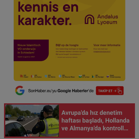
Avrupa'da hız denetim
haftası başladı, Hollanda
ve Almanya'da kontroller
sıklaştı