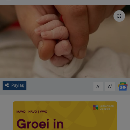
VIDEO GALERİ
ALGEMENE VOORWAARDEN
CONTACT
Çerez Politikası
Paylaş
-
+
A
A