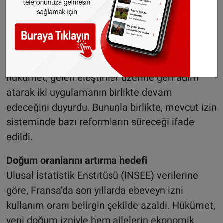
planlanan tarihten daha geç hayata geçirilecek.
Ebeveyn izni yürürlükte kalacak
Başlangıçta yeni sistemin mevcut ebeveyn
izninin yerine geçmesi planlanıyordu. Ancak
hükümet, gelen eleştiriler üzerine geri adım
atarak iki uygulamanın birlikte devam
edeceğini duyurdu. Bununla birlikte, mevcut izin
sisteminde bazı reformların süreceği ifade
edildi.
Doğum oranlarını artırma hedefi
Ulusal İstatistik Enstitüsü (INSEE) verilerine
göre, Fransa’da son yıllarda ebeveyn izni
kullanım oranı belirgin şekilde azaldı. Hükümet,
yeni doğum izniyle hem ailelerin ekonomik