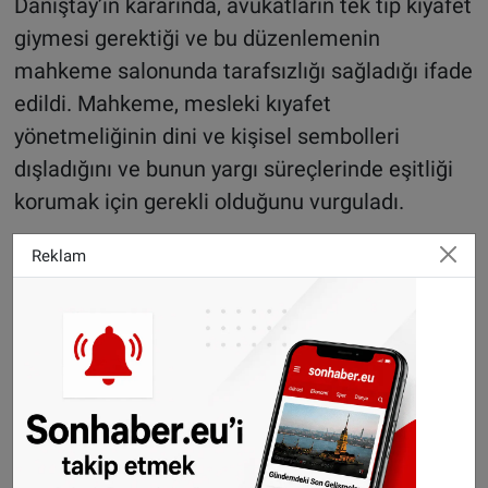
Danıştay’ın kararında, avukatların tek tip kıyafet
giymesi gerektiği ve bu düzenlemenin
mahkeme salonunda tarafsızlığı sağladığı ifade
edildi. Mahkeme, mesleki kıyafet
yönetmeliğinin dini ve kişisel sembolleri
dışladığını ve bunun yargı süreçlerinde eşitliği
korumak için gerekli olduğunu vurguladı.
Reklam
Gurbetçilere uyarı: Tatil
dönüşünde altın
getirirken bu kuralları
unutmayın
Avukatların itirazı reddedildi
Başörtüsü yasağının avukatların bağımsızlığını
ihlal ettiğini savunan Fransa Avukatları