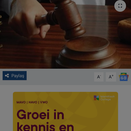
VIDEO GALERİ
ALGEMENE VOORWAARDEN
CONTACT
Çerez Politikası
Paylaş
-
+
A
A