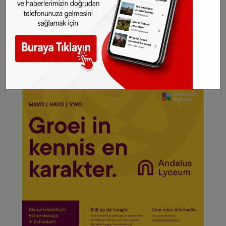
Sendikası, düzenlemenin iptali için mahkemeye
başvurdu. Ancak Danıştay, bu itirazı
reddederek, yasağın yürürlükte kalmasına karar
verdi.
©Sonhaber.eu