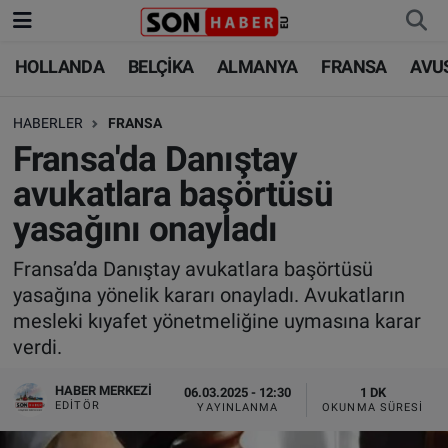
HOLLANDA
BELÇİKA
ALMANYA
FRANSA
AVU
HOLLANDA
HOLLANDA
Nöbetçi Eczaneler
HABERLER
FRANSA
BELÇİKA
BELÇİKA
Hava Durumu
Fransa'da Danıştay
ALMANYA
ALMANYA
Trafik Durumu
avukatlara başörtüsü
yasağını onayladı
FRANSA
TÜRKİYE
Süper Lig Puan Durumu ve Fikstür
Fransa’da Danıştay avukatlara başörtüsü
AVUSTURYA
DÜNYA
Tüm Manşetler
yasağına yönelik kararı onayladı. Avukatların
mesleki kıyafet yönetmeliğine uymasına karar
SAĞLIK - YAŞAM
BİLİM-TEKNOLOJİ
Son Dakika Haberleri
verdi.
BİLİM-TEKNOLOJİ
SAĞLIK
Haber Arşivi
HABER MERKEZI
06.03.2025 - 12:30
1 DK
EDITÖR
YAYINLANMA
OKUNMA SÜRESI
FOTO GALERİ