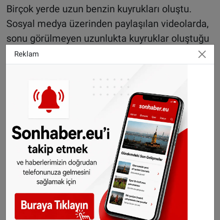
Birçok yerde uzun benzin kuyrukları oluştu.
Sosyal medya üzerinden paylaşılan videolarda,
sonu görülmeyen uzunlukta kuyruklar oluştuğu
ve bazı istasyonlarda kavgaların çıktığı görüldü.
Reklam
Fransa'nın birçok bölgesinde öncelikli sayılan
polis, jandarma, itfaiye araçları, ambulanslar,
okul servisleri, çiftçi araçları, posta şirketi ve
cenaze araçları ile soğuk gıda zinciri araçlarının
kuyruk beklememesi için bu araçlara özel yakıt
ikmali yapılıyor. Ülkede bidon veya varil ile
benzin satışı da yasaklandı.
Hükümet de krizin sağlık, tarım, gıda sektörü
hizmetlerini zora sokması nedeniyle, çözüm
olarak bazı rafinerilerde üretimin yapılmasını