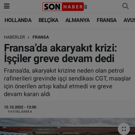
HOLLANDA
BELÇİKA
ALMANYA
FRANSA
AVU
HOLLANDA
HOLLANDA
Nöbetçi Eczaneler
HABERLER
FRANSA
BELÇİKA
BELÇİKA
Hava Durumu
Fransa’da akaryakıt krizi:
ALMANYA
ALMANYA
Trafik Durumu
İşçiler greve devam dedi
FRANSA
TÜRKİYE
Süper Lig Puan Durumu ve Fikstür
Fransa'da, akaryakıt krizine neden olan petrol
rafinerileri grevinde işçi sendikası CGT, maaşlar
AVUSTURYA
DÜNYA
Tüm Manşetler
için önerilen artışı kabul etmedi ve greve
devam kararı aldı
SAĞLIK - YAŞAM
BİLİM-TEKNOLOJİ
Son Dakika Haberleri
15.10.2022 - 13:00
YAYINLANMA
BİLİM-TEKNOLOJİ
SAĞLIK
Haber Arşivi
FOTO GALERİ