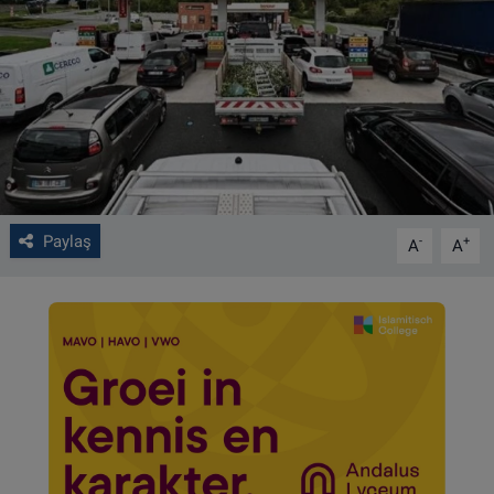
VIDEO GALERİ
ALGEMENE VOORWAARDEN
CONTACT
Çerez Politikası
Paylaş
-
+
A
A