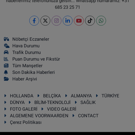
haberlerimiz telefonunuza gelsin... Whatsapp numaramız: +31
685 23 25 71
Nöbetçi Eczaneler
Hava Durumu
Trafik Durumu
Puan Durumu ve Fikstür
Tüm Manşetler
Son Dakika Haberleri
Haber Arşivi
HOLLANDA
BELÇİKA
ALMANYA
TÜRKİYE
DÜNYA
BİLİM-TEKNOLOJİ
SAĞLIK
FOTO GALERİ
VIDEO GALERİ
ALGEMENE VOORWAARDEN
CONTACT
Çerez Politikası