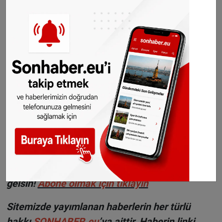
durumunda, kamu düzeni dairesinin masrafları
sahibine ait olmak üzere kısırlaştırma işlemini
gerçekleştireceğini belirtiyor.
©Sonhaber.eu
Foto:
Tim Raack - Pexels.com
Haberlerimizi
İnsta
gram hesabımızdan
da takip
edebilirsiniz.
WhatsAppta ücretsiz bültenimize abone olun,
Hollanda ve diğer Avrupa ülkeleri gündeminden
seçtiğimiz haberler her gün telefonunuza
gelsin!
Abone olmak için tıklayın
Sitemizde yayımlanan haberlerin her türlü
hakkı
SONHABER.eu
’ya aittir. Haberin linki