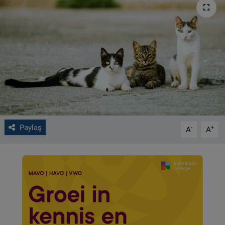
VIDEO GALERİ
ALGEMENE VOORWAARDEN
CONTACT
Çerez Politikası
Paylaş
-
+
A
A