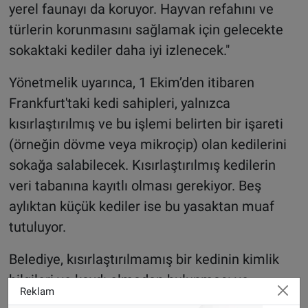
yerel faunayı da koruyor. Hayvan refahını ve
türlerin korunmasını sağlamak için gelecekte
sokaktaki kediler daha iyi izlenecek."
Yönetmelik uyarınca, 1 Ekim’den itibaren
Frankfurt'taki kedi sahipleri, yalnızca
kısırlaştırılmış ve bu işlemi belirten bir işareti
(örneğin dövme veya mikroçip) olan kedilerini
sokağa salabilecek. Kısırlaştırılmış kedilerin
veri tabanına kayıtlı olması gerekiyor. Beş
aylıktan küçük kediler ise bu yasaktan muaf
tutuluyor.
Belediye, kısırlaştırılmamış bir kedinin kimlik
bilgileri ve kaydı olmadan bulunması ve
Reklam
sahibine 48 saat içinde ulaşılamaması