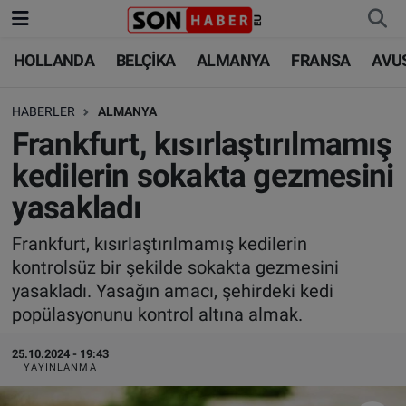
HOLLANDA
BELÇİKA
ALMANYA
FRANSA
AVU
HOLLANDA
HOLLANDA
Nöbetçi Eczaneler
HABERLER
ALMANYA
BELÇİKA
BELÇİKA
Hava Durumu
Frankfurt, kısırlaştırılmamış
ALMANYA
ALMANYA
Trafik Durumu
kedilerin sokakta gezmesini
yasakladı
FRANSA
TÜRKİYE
Süper Lig Puan Durumu ve Fikstür
Frankfurt, kısırlaştırılmamış kedilerin
AVUSTURYA
DÜNYA
Tüm Manşetler
kontrolsüz bir şekilde sokakta gezmesini
yasakladı. Yasağın amacı, şehirdeki kedi
SAĞLIK - YAŞAM
BİLİM-TEKNOLOJİ
Son Dakika Haberleri
popülasyonunu kontrol altına almak.
BİLİM-TEKNOLOJİ
SAĞLIK
Haber Arşivi
25.10.2024 - 19:43
YAYINLANMA
FOTO GALERİ