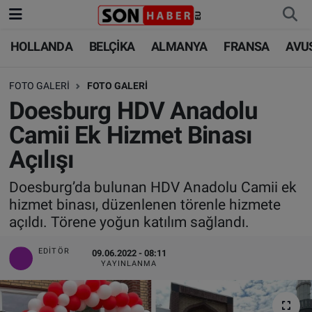
HOLLANDA
BELÇİKA
ALMANYA
FRANSA
AVU
HOLLANDA
HOLLANDA
Nöbetçi Eczaneler
FOTO GALERI
FOTO GALERI
BELÇİKA
BELÇİKA
Hava Durumu
Doesburg HDV Anadolu
ALMANYA
ALMANYA
Trafik Durumu
Camii Ek Hizmet Binası
Açılışı
FRANSA
TÜRKİYE
Süper Lig Puan Durumu ve Fikstür
Doesburg’da bulunan HDV Anadolu Camii ek
AVUSTURYA
DÜNYA
Tüm Manşetler
hizmet binası, düzenlenen törenle hizmete
açıldı. Törene yoğun katılım sağlandı.
SAĞLIK - YAŞAM
BİLİM-TEKNOLOJİ
Son Dakika Haberleri
EDITÖR
09.06.2022 - 08:11
BİLİM-TEKNOLOJİ
SAĞLIK
Haber Arşivi
YAYINLANMA
FOTO GALERİ