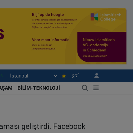
°
İstanbul
06
27
02
YAŞAM
BİLİM-TEKNOLOJİ
.2
32
0
aması geliştirdi. Facebook
16