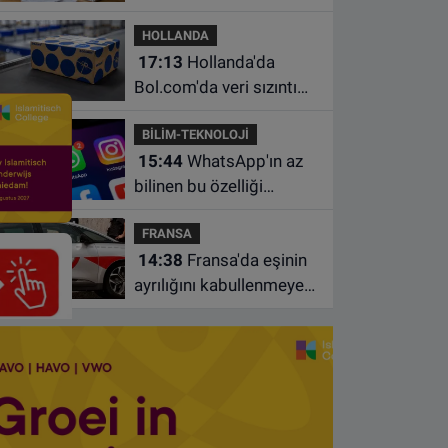
borçlarından utanıyor
HOLLANDA
17:13
Hollanda'da
Bol.com'da veri sızıntısı:
Müşteri bilgileri ele
BİLİM-TEKNOLOJİ
geçirilmiş olabilir
15:44
WhatsApp'ın az
bilinen bu özelliği
sohbetleri daha düzenli
FRANSA
hale getiriyor
14:38
Fransa'da eşinin
ayrılığını kabullenmeyen
baba 17 yaşındaki
oğlunu öldürdü