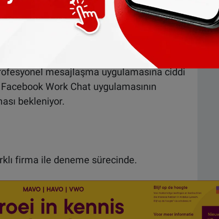
e alabiliyorsunuz.
profesyonel mesajlaşma uygulamasına ciddi
len Facebook Work Chat uygulamasının
sı bekleniyor.
klı firma ile deneme sürecinde.