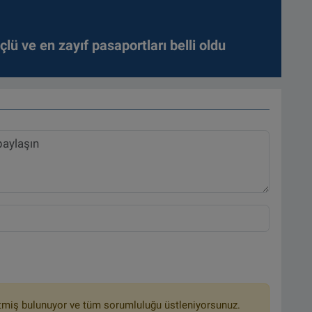
lü ve en zayıf pasaportları belli oldu
tmiş bulunuyor ve tüm sorumluluğu üstleniyorsunuz.