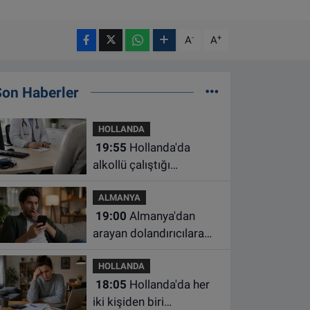
-
+
A
A
Son Haberler
HOLLANDA
19:55
Hollanda'da
alkollü çalıştığı
belirlenen aile hekimine
ALMANYA
çalışma yasağı
19:00
Almanya'dan
arayan dolandırıcılara
ait bu numaralara dikkat
HOLLANDA
18:05
Hollanda'da her
iki kişiden biri