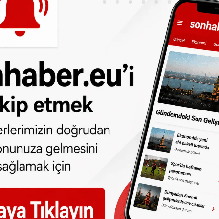
anda Google Play Store'da yayında ancak
llanıcılar bu uygulamadan faydalanabiliyor.
nger altyapısı üzerinden çalışan bir
an şirketteki tüm çalışanların listelendiği
eni bir sohbet başlatabiliyor veya grup
kine benzer olarak Facebook Work Chat