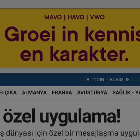
DOLAR
47,6006
%0.
EURO
55,0250
%0.
ELÇİKA
ALMANYA
FRANSA
AVUSTURYA
SAĞLIK - 
STERLİN
64,2398
%0
 özel uygulama!
GRAM ALTIN
6513.94
%0.
BİST100
13.799
%7
 dünyası için özel bir mesajlaşma uygul
BITCOIN
64.643,95
%0.