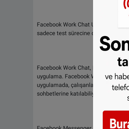
Facebook Work Chat Uygulaması şu 
sadece test sürecine dahil edilen ku
Facebook Work Chat, Facebook Messe
uygulama. Facebook Work Chat kullan
uygulamada, çalışanlar listesinden y
sohbetlerine katılabiliyor.
Facebook Messenger uygulamasında