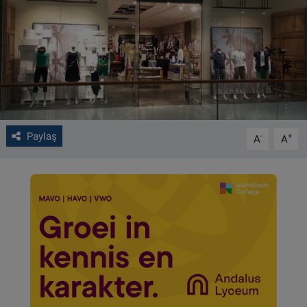
VIDEO GALERİ
ALGEMENE VOORWAARDEN
CONTACT
Çerez Politikası
Paylaş
-
+
A
A