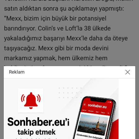
satın aldıktan sonra şu açıklamayı yapmıştı:
“Mexx, bizim için büyük bir potansiyel
barındırıyor. Colin’s ve Loft’la 38 ülkede
yakaladığımız başarıyı Mexx’le daha da öteye
taşıyacağız. Mexx gibi bir moda devini
markamız yapmak, hem ülkemiz hem
holdingimiz adına gurur verici bir gelişmedir”
Reklam
RNF Holding yönetici ortağı Ferry Helmer,
Mexx'in satın alınmasıyla ilgili yaptığı
açıklamada Mexx'in 80'li yıllara uzanan köklü
bir marka olmasına dikkat çekerek RNF'nin bu
özellikten sonuna dek faydalanmayı
planladığını aktararak, markanın Mexx