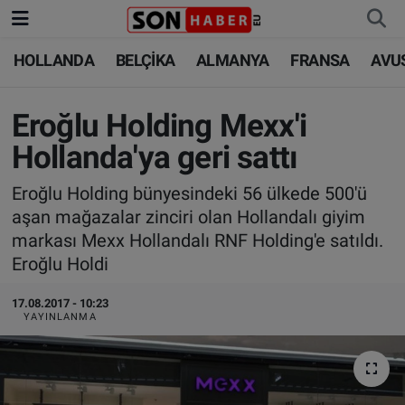
HOLLANDA
BELÇİKA
ALMANYA
FRANSA
AVU
HOLLANDA
HOLLANDA
Nöbetçi Eczaneler
BELÇİKA
BELÇİKA
Hava Durumu
Eroğlu Holding Mexx'i
Hollanda'ya geri sattı
ALMANYA
ALMANYA
Trafik Durumu
Eroğlu Holding bünyesindeki 56 ülkede 500'ü
FRANSA
TÜRKİYE
Süper Lig Puan Durumu ve Fikstür
aşan mağazalar zinciri olan Hollandalı giyim
markası Mexx Hollandalı RNF Holding'e satıldı.
AVUSTURYA
DÜNYA
Tüm Manşetler
Eroğlu Holdi
SAĞLIK - YAŞAM
BİLİM-TEKNOLOJİ
Son Dakika Haberleri
17.08.2017 - 10:23
YAYINLANMA
BİLİM-TEKNOLOJİ
SAĞLIK
Haber Arşivi
FOTO GALERİ