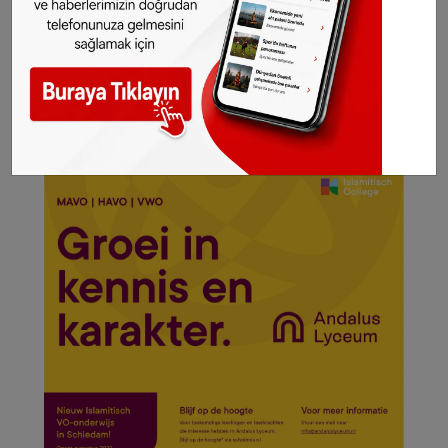
International BV adıyla faaliyetine devam
edeceğini belirtti.
Haber7