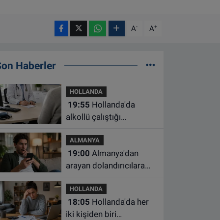
-
+
A
A
Son Haberler
HOLLANDA
19:55
Hollanda'da
alkollü çalıştığı
belirlenen aile hekimine
ALMANYA
çalışma yasağı
19:00
Almanya'dan
arayan dolandırıcılara
ait bu numaralara dikkat
HOLLANDA
18:05
Hollanda'da her
iki kişiden biri