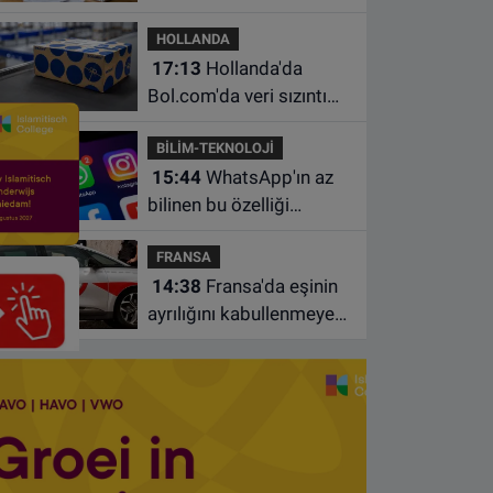
borçlarından utanıyor
HOLLANDA
17:13
Hollanda'da
Bol.com'da veri sızıntısı:
Müşteri bilgileri ele
BİLİM-TEKNOLOJİ
geçirilmiş olabilir
15:44
WhatsApp'ın az
bilinen bu özelliği
sohbetleri daha düzenli
FRANSA
hale getiriyor
14:38
Fransa'da eşinin
ayrılığını kabullenmeyen
baba 17 yaşındaki
oğlunu öldürdü