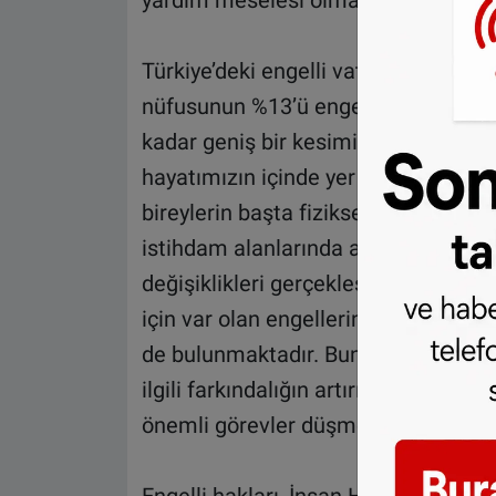
yardım meselesi olmaktan çıkmış, bir
Türkiye’deki engelli vatandaşların 
nüfusunun %13’ü engelli vatandaşl
kadar geniş bir kesimini etkileyen b
hayatımızın içinde yer almaktadır. 
bireylerin başta fiziksel erişebilirli
istihdam alanlarında ayrımcılığa uğ
değişiklikleri gerçekleşmiştir. Anca
için var olan engellerin kaldırılma
de bulunmaktadır. Bununla birlikte 
ilgili farkındalığın artırılması için 
önemli görevler düşmektedir.