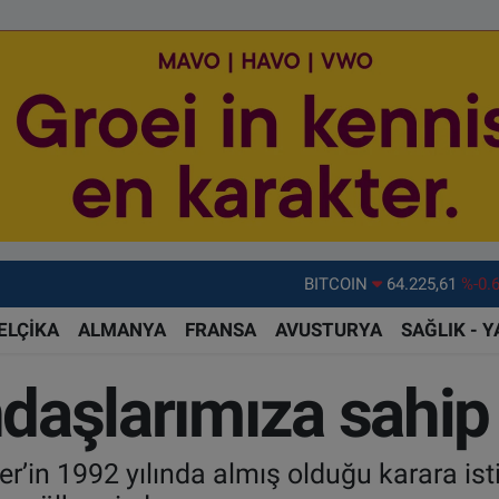
BITCOIN
64.225,61
%-0.
DOLAR
47,7143
%0.
ELÇİKA
ALMANYA
FRANSA
AVUSTURYA
SAĞLIK - 
EURO
55,0317
%-0.
STERLİN
64,2463
%0.
ndaşlarımıza sahip 
GRAM ALTIN
6574.81
%1.
BİST100
13.799
%7
ler’in 1992 yılında almış olduğu karara ist