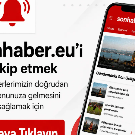
 insan hakkı öznesi haline gelmiştir.”, dedi.
durumuna da değinen Yeneroğlu, “Türkiye
arımızdan oluşmaktadır. Toplumumuzun bu
u konu, insan hakları bağlamında da
Bu durumdan hareketle ülkemizde engelli
k olmak üzere eğitim, sağlık, rehabilitasyon ve
ramaması için bazı adımlar atılarak mevzuat
k toplumsal hayata katılımlarını desteklemek
sı hususunda kat edilmesi gereken mesafeler
toplumsal hayatın tüm alanlarında konuyla
kamu, sivil toplum ve medya kuruluşlarına da