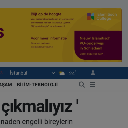
63
°
İstanbul
24
16
YAŞAM
BİLİM-TEKNOLOJİ
02
07
çıkmalıyız '
44
0
inaden engelli bireylerin