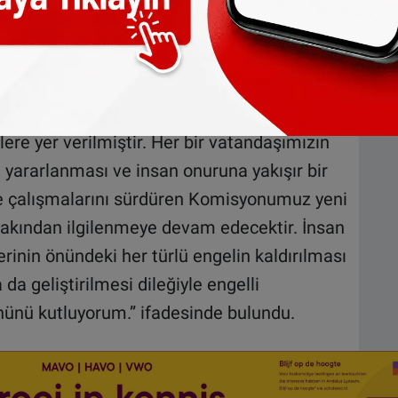
nceleme Komisyonumuzun doğal çalışma
 Komisyonumuz engelli bireylerin
nerilerinin üretilmesi maksadıyla 2012
Komisyon tarafından 2013 yılında hazırlanan
 ve özgürlüklerini kullanmalarını engelleyen
lere yer verilmiştir. Her bir vatandaşımızın
n yararlanması ve insan onuruna yakışır bir
e çalışmalarını sürdüren Komisyonumuz yeni
yakından ilgilenmeye devam edecektir. İnsan
rinin önündeki her türlü engelin kaldırılması
da geliştirilmesi dileğiyle engelli
nünü kutluyorum.” ifadesinde bulundu.