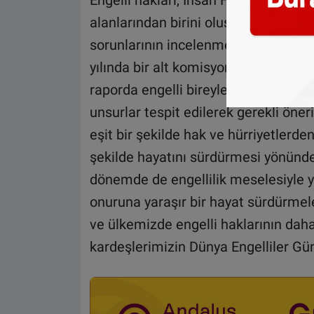
Engelli hakları, İnsan Haklarını İ
alanlarından birini oluşturmaktadır.
sorunlarının incelenmesi ve çözüm ö
yılında bir alt komisyon kurmuştur. 
raporda engelli bireylerin temel hak
unsurlar tespit edilerek gerekli öneri
eşit bir şekilde hak ve hürriyetlerde
şekilde hayatını sürdürmesi yönünd
dönemde de engellilik meselesiyle 
onuruna yaraşır bir hayat sürdürmele
ve ülkemizde engelli haklarının daha 
kardeşlerimizin Dünya Engelliler Gü