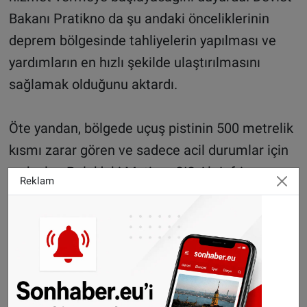
Bakanı Pratikno da şu andaki önceliklerinin
deprem bölgesinde tahliyelerin yapılması ve
yardımların en hızlı şekilde ulaştırılmasını
sağlamak olduğunu aktardı.
Öte yandan, bölgede uçuş pistinin 500 metrelik
kısmı zarar gören ve sadece acil durumlar için
açık olan Palu’daki Mutiara SIS Al-Jufrie
Reklam
Havalimanı’nın ticari uçaklar için kısıtlı olarak
açıldığını bildiren Endonezya Uçuş Navigasyon
Hizmet Kurumu, bölgedeki hava navigasyon
sisteminin zarar görmesi nedeniyle şu ana
kadar ‘’görerek uçuş kuralları’’nın uygulandığını
kaydetti.