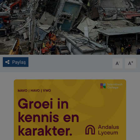
VIDEO GALERİ
ALGEMENE VOORWAARDEN
CONTACT
Çerez Politikası
Paylaş
-
+
A
A