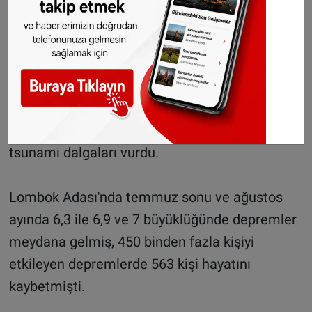
Donggala bölgesinin 27 kilometre
kuzeydoğusunda yerin 10 kilometre
derinliğinde meydana gelen 7,7 büyüklüğündeki
sarsıntının ardından Donggala ve Palu
kentlerini yer yer 3 ve 6 metre yüksekliğe kadar
tsunami dalgaları vurdu.
Lombok Adası'nda temmuz sonu ve ağustos
ayında 6,3 ile 6,9 ve 7 büyüklüğünde depremler
meydana gelmiş, 450 binden fazla kişiyi
etkileyen depremlerde 563 kişi hayatını
kaybetmişti.