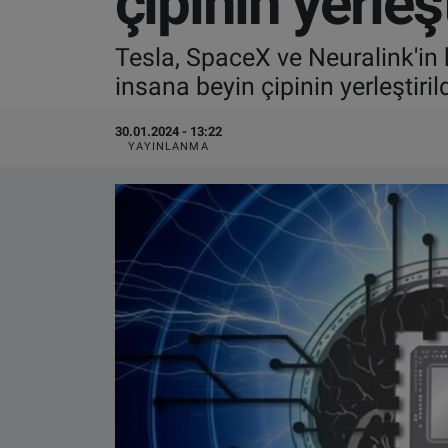
çipinin yerleş
VIDEO GALERİ
Tesla, SpaceX ve Neuralink'in 
insana beyin çipinin yerleştirild
ALGEMENE VOORWAARDEN
30.01.2024 - 13:22
CONTACT
YAYINLANMA
Çerez Politikası