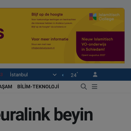
°
İstanbul
0
24
08
YAŞAM
BİLİM-TEKNOLOJİ
0
45
uralink beyin
0
63