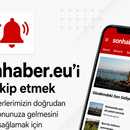
ardığı kaydedilmişti.
an 2016'da kurulan Neuralink, beyne
felç ve körlük gibi nörolojik rahatsızlıkları
at kalitesini artırmayı hedefliyor.
dan
da takip edebilirsiniz.
ne olun, Hollanda ve diğer Avrupa ülkeleri
r gün telefonunuza gelsin!
Abone olmak için
 türlü hakkı
SONHABER.eu
’ya aittir.
lmeden alınan haberler için hukuki işlem