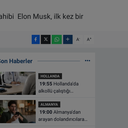
hibi Elon Musk, ilk kez bir
-
+
A
A
Son Haberler
HOLLANDA
19:55
Hollanda'da
alkollü çalıştığı
belirlenen aile hekimine
ALMANYA
çalışma yasağı
19:00
Almanya'dan
arayan dolandırıcılara
ait bu numaralara dikkat