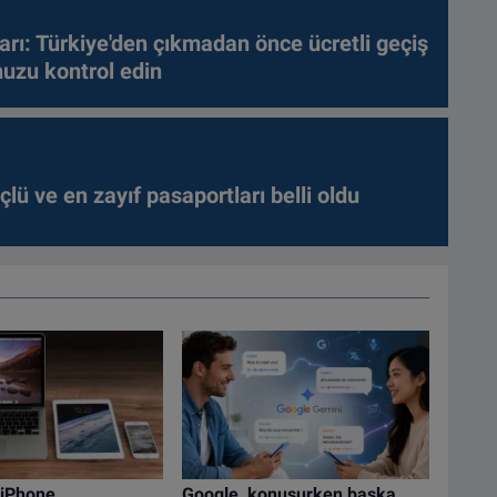
arı: Türkiye'den çıkmadan önce ücretli geçiş
nuzu kontrol edin
lü ve en zayıf pasaportları belli oldu
 iPhone
Google, konuşurken başka