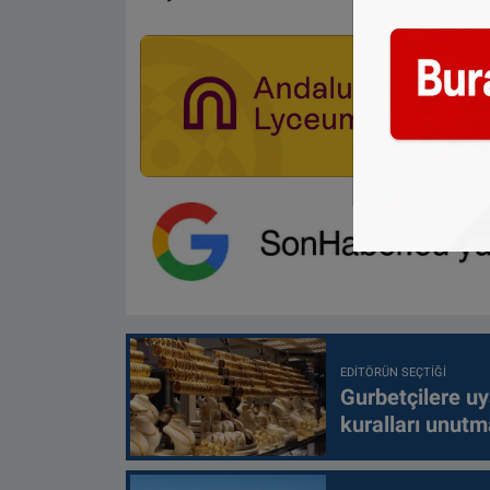
EDITÖRÜN SEÇTIĞI
Gurbetçilere uy
kuralları unutm