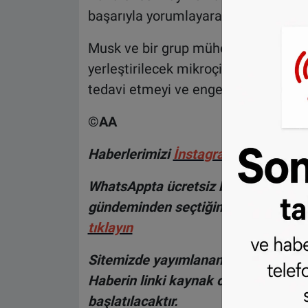
başarıyla yorumlayarak cihazlara akt
Musk ve bir grup mühendis tarafınd
yerleştirilecek mikroçipler sayesinde 
tedavi etmeyi ve engelli kişilerin hay
©AA
H
aberlerimizi
İnsta
gram hesabımız
WhatsAppta ücretsiz bültenimize abo
gündeminden seçtiğimiz haberler he
tıklayın
Sitemizde yayımlanan haberlerin her
Haberin linki kaynak olarak gösteri
başlatılacaktır.