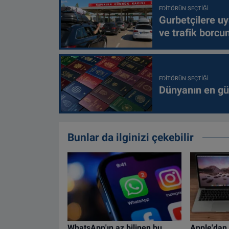
EDITÖRÜN SEÇTIĞI
Gurbetçilere uy
ve trafik borcu
EDITÖRÜN SEÇTIĞI
Dünyanın en güç
Bunlar da ilginizi çekebilir
WhatsApp'ın az bilinen bu
Apple'dan