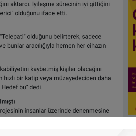
nı aktardı. İyileşme sürecinin iyi gittiğini
erici" olduğunu ifade etti.
"Telepati" olduğunu belirterek, sadece
ve bunlar aracılığıyla hemen her cihazın
 kabiliyetini kaybetmiş kişiler olacağını
 hızlı bir katip veya müzayedeciden daha
. Hedef bu" dedi.
lmıştı
 projesinin insanlar üzerinde denenmesine
resi'nden (FDA) onay alındığını açıklamıştı.
ilen çiplerin, beyindeki sinyalleri