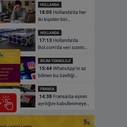
HOLLANDA
18:05
Hollanda'da her
iki kişiden biri
borçlarından utanıyor
HOLLANDA
17:13
Hollanda'da
Bol.com'da veri sızıntısı:
Müşteri bilgileri ele
BİLİM-TEKNOLOJİ
geçirilmiş olabilir
15:44
WhatsApp'ın az
bilinen bu özelliği
sohbetleri daha düzenli
FRANSA
hale getiriyor
14:38
Fransa'da eşinin
ayrılığını kabullenmeyen
baba 17 yaşındaki
oğlunu öldürdü