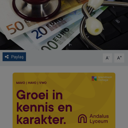
VIDEO GALERİ
ALGEMENE VOORWAARDEN
CONTACT
Çerez Politikası
Paylaş
-
+
A
A