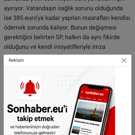
ayırıyor. Vatandaşın sağlık sorunu olduğunda
ise 385 euro’ya kadar yapılan masrafları kendisi
ödemek zorunda kalıyor. Bunun değişmesi
gerektiğini belirten SP, halkın da aynı fikirde
olduğunu ve kendi inisyatifleriyle imza
kampanyası başlattıklarını vurgulamıştı.
Reklam
SP,50Plus, Hayvanlar partisi ve FNV Sağlık ve
refah sendikası gibi bir çok kurum da
kampanyaya destek veriyor.
İsteyen vatandaşlar hetroermoetomin.nl
websitesi üzerinden de farklı bir kampanyaya
destek verebiliyor.