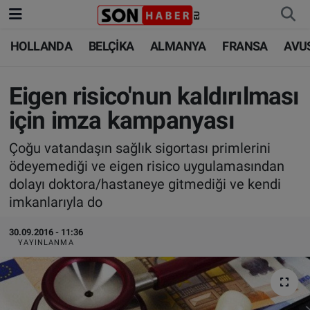
HOLLANDA
BELÇİKA
ALMANYA
FRANSA
AVU
HOLLANDA
HOLLANDA
Nöbetçi Eczaneler
BELÇİKA
BELÇİKA
Hava Durumu
Eigen risico'nun kaldırılması
için imza kampanyası
ALMANYA
ALMANYA
Trafik Durumu
Çoğu vatandaşın sağlık sigortası primlerini
FRANSA
TÜRKİYE
Süper Lig Puan Durumu ve Fikstür
ödeyemediği ve eigen risico uygulamasından
dolayı doktora/hastaneye gitmediği ve kendi
AVUSTURYA
DÜNYA
Tüm Manşetler
imkanlarıyla do
SAĞLIK - YAŞAM
BİLİM-TEKNOLOJİ
Son Dakika Haberleri
30.09.2016 - 11:36
YAYINLANMA
BİLİM-TEKNOLOJİ
SAĞLIK
Haber Arşivi
FOTO GALERİ