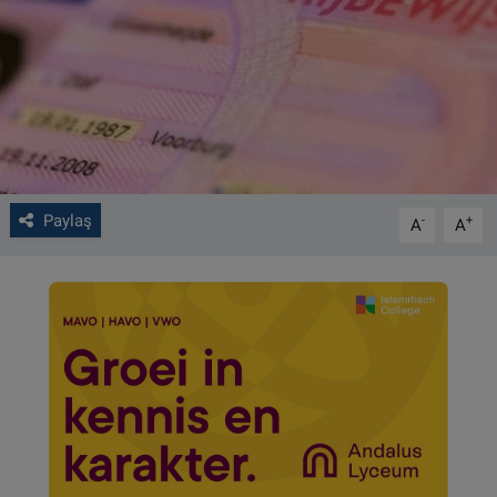
VIDEO GALERİ
ALGEMENE VOORWAARDEN
CONTACT
Çerez Politikası
Paylaş
-
+
A
A