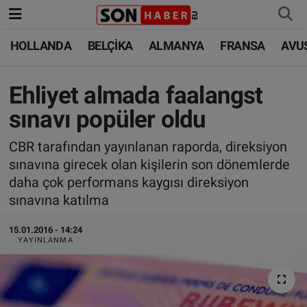
HOLLANDA
BELÇİKA
ALMANYA
FRANSA
AVU
HOLLANDA
HOLLANDA
Nöbetçi Eczaneler
BELÇİKA
BELÇİKA
Hava Durumu
Ehliyet almada faalangst
sınavı popüler oldu
ALMANYA
ALMANYA
Trafik Durumu
CBR tarafından yayınlanan raporda, direksiyon
FRANSA
TÜRKİYE
Süper Lig Puan Durumu ve Fikstür
sınavına girecek olan kişilerin son dönemlerde
daha çok performans kaygısı direksiyon
AVUSTURYA
DÜNYA
Tüm Manşetler
sınavına katılma
SAĞLIK - YAŞAM
BİLİM-TEKNOLOJİ
Son Dakika Haberleri
15.01.2016 - 14:24
YAYINLANMA
BİLİM-TEKNOLOJİ
SAĞLIK
Haber Arşivi
FOTO GALERİ