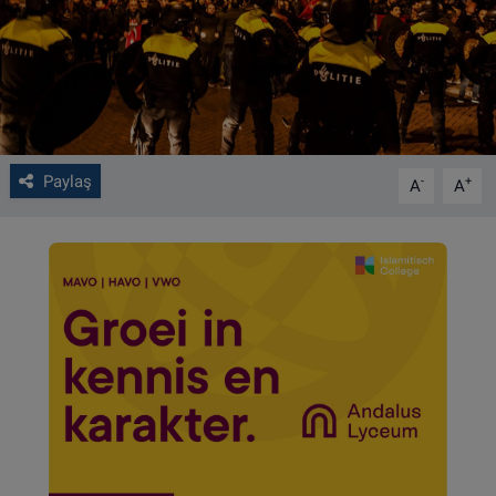
VIDEO GALERİ
ALGEMENE VOORWAARDEN
CONTACT
Paylaş
-
+
A
A
Çerez Politikası