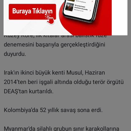
Kuzey Kore'den ilk kıtalar arası balistik füze
denemesi
Kuzey Kore, ilk kıtalar arası balistik füze
denemesini başarıyla gerçekleştirdiğini
duyurdu.
Irak'ın ikinci büyük kenti Musul, Haziran
2014’ten beri işgali altında olduğu terör örgütü
DEAŞ'tan kurtarıldı.
Kolombiya’da 52 yıllık savaş sona erdi.
Myanmar'da silahlı grubun sınır karakollarına