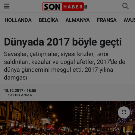
HOLLANDA
BELÇİKA
ALMANYA
FRANSA
AVU
HOLLANDA
HOLLANDA
Nöbetçi Eczaneler
BELÇİKA
BELÇİKA
Hava Durumu
Dünyada 2017 böyle geçti
Savaşlar, çatışmalar, siyasi krizler, terör
ALMANYA
ALMANYA
Trafik Durumu
saldırıları, kazalar ve doğal afetler, 2017'de de
dünya gündemini meşgul etti. 2017 yılına
FRANSA
TÜRKİYE
Süper Lig Puan Durumu ve Fikstür
damgası
AVUSTURYA
DÜNYA
Tüm Manşetler
18.12.2017 - 18:55
YAYINLANMA
SAĞLIK - YAŞAM
BİLİM-TEKNOLOJİ
Son Dakika Haberleri
BİLİM-TEKNOLOJİ
SAĞLIK
Haber Arşivi
FOTO GALERİ