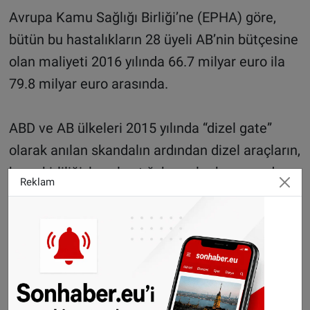
Avrupa Kamu Sağlığı Birliği’ne (EPHA) göre,
bütün bu hastalıkların 28 üyeli AB’nin bütçesine
olan maliyeti 2016 yılında 66.7 milyar euro ila
79.8 milyar euro arasında.
ABD ve AB ülkeleri 2015 yılında “dizel gate”
olarak anılan skandalın ardından dizel araçların,
hava kirliliğiyle yol açtığı hasarlar konusunda
Reklam
daha duyarlı hale gelmişti.
Hollandalı araştırma şirketine göre, dizel
araçlar, hava kirliliğinin yarattığı maliyetin
yüzde 83’ünden sorumlu. Bu oran AB ülkeleri
içinde yüzde 66 ila 92 arasında değişebiliyor.