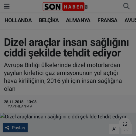
HOLLANDA
BELÇİKA
ALMANYA
FRANSA
AVU
HOLLANDA
HOLLANDA
Nöbetçi Eczaneler
BELÇİKA
BELÇİKA
Hava Durumu
Dizel araçlar insan sağlığını
ciddi şekilde tehdit ediyor
ALMANYA
ALMANYA
Trafik Durumu
Avrupa Birliği ülkelerinde dizel motorlardan
FRANSA
TÜRKİYE
Süper Lig Puan Durumu ve Fikstür
yayılan kirletici gaz emisyonunun yol açtığı
hava kirliliğinin, 2016 yılı için insan sağlığına
AVUSTURYA
DÜNYA
Tüm Manşetler
olan
SAĞLIK - YAŞAM
BİLİM-TEKNOLOJİ
Son Dakika Haberleri
28.11.2018 - 13:08
YAYINLANMA
BİLİM-TEKNOLOJİ
SAĞLIK
Haber Arşivi
Paylaş
-
+
A
A
FOTO GALERİ