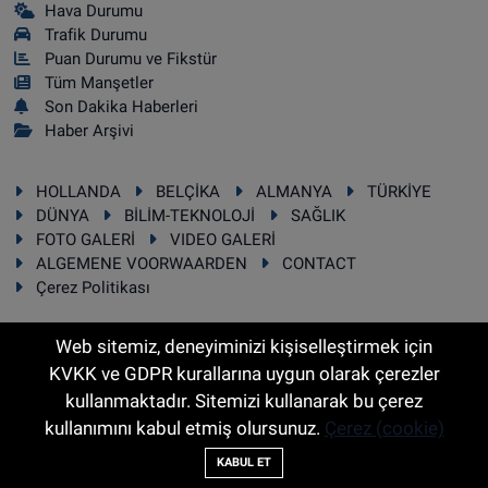
Hava Durumu
Trafik Durumu
Puan Durumu ve Fikstür
Tüm Manşetler
Son Dakika Haberleri
Haber Arşivi
HOLLANDA
BELÇİKA
ALMANYA
TÜRKİYE
DÜNYA
BİLİM-TEKNOLOJİ
SAĞLIK
FOTO GALERİ
VIDEO GALERİ
ALGEMENE VOORWAARDEN
CONTACT
Çerez Politikası
Web sitemiz, deneyiminizi kişiselleştirmek için
KVKK ve GDPR kurallarına uygun olarak çerezler
RSS
Copyright © 2025 Sonhaber.eu Her hakkı saklıdır.
kullanmaktadır. Sitemizi kullanarak bu çerez
kullanımını kabul etmiş olursunuz.
Çerez (cookie)
Haber Yazılımı:
TE Bilişim
KABUL ET