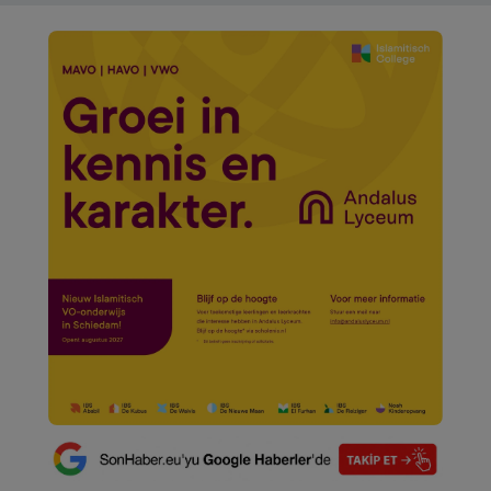
VIDEO GALERİ
ALGEMENE VOORWAARDEN
CONTACT
Çerez Politikası