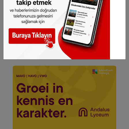
Araştırmada, 2016’ya göre 2030 yılında, sağlık
harcamalarını yüzde 74 düşürebilmek için
havayı kirletmeyen araçların trafiğe sokulması
gerektiği vurgulandı.