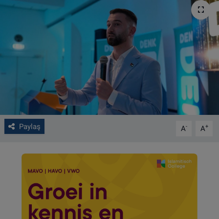
VIDEO GALERİ
ALGEMENE VOORWAARDEN
CONTACT
Çerez Politikası
Paylaş
-
+
A
A