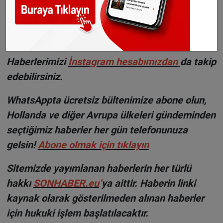
devam edeceğiz,' dedi."
©Sonhaber.eu
H
aberlerimizi
İnsta
gram hesabımızdan
da takip
edebilirsiniz.
WhatsAppta ücretsiz bültenimize abone olun,
Hollanda ve diğer Avrupa ülkeleri gündeminden
seçtiğimiz haberler her gün telefonunuza
gelsin!
Abone olmak için tıklayın
Sitemizde yayımlanan haberlerin her türlü
hakkı
SONHABER.eu
’
ya aittir. Haberin linki
kaynak olarak gösterilmeden alınan haberler
için hukuki işlem başlatılacaktır.