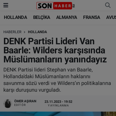
HOLLANDA
BELÇİKA
ALMANYA
FRANSA
AVU
HOLLANDA
HOLLANDA
Nöbetçi Eczaneler
HABERLER
HOLLANDA
BELÇİKA
BELÇİKA
Hava Durumu
DENK Partisi Lideri Van
ALMANYA
ALMANYA
Trafik Durumu
Baarle: Wilders karşısında
Müslümanların yanındayız
FRANSA
TÜRKİYE
Süper Lig Puan Durumu ve Fikstür
DENK Partisi lideri Stephan van Baarle,
AVUSTURYA
DÜNYA
Tüm Manşetler
Hollanda'daki Müslümanların haklarını
savunma sözü verdi ve Wilders’ın politikalarına
SAĞLIK - YAŞAM
BİLİM-TEKNOLOJİ
Son Dakika Haberleri
karşı duruşunu vurguladı.
BİLİM-TEKNOLOJİ
SAĞLIK
Haber Arşivi
ÖMER AŞIRAN
23.11.2023 - 19:52
EDITÖR
YAYINLANMA
FOTO GALERİ