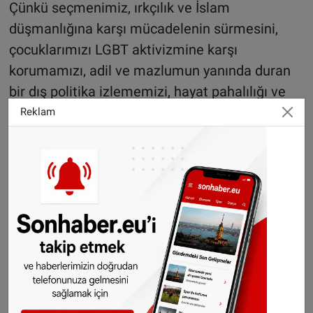
Çünkü seçmenimiz, ırkçılık ve İslam
düşmanlığına karşı mücadelenin sürmesini,
çocuklarımızı LGBT aktivizmine karşı
korumamızı, adil ve mazlumun yanında duran
bir dış politika izlememizi, hayat pahalılığı ve
konut sorununa çözüm bulmamızı istiyor. Biz
Reklam
de bu çağrılara kulak vererek seçmenimizin
güvenini kazandık.
Wilders'in birinci parti çıkması, adil ve
kucaklayıcı bir Hollanda'ya karşı aşırı sağın bir
zaferidir. Hollanda'daki Müslümanların ve dünya
mazlumlarının haklı davasını yılmadan
savunmaya devam edeceğimize kimsenin
şüphesi olmasın. Irkçılığa, ayrımcılığa ve İslam
düşmanlığına karşı var gücümüzle çalışmaya