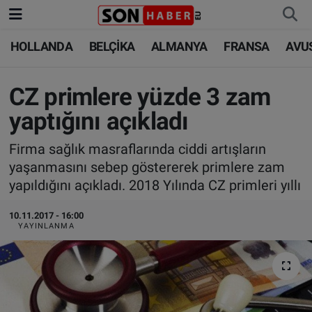
HOLLANDA
BELÇİKA
ALMANYA
FRANSA
AVU
HOLLANDA
HOLLANDA
Nöbetçi Eczaneler
BELÇİKA
BELÇİKA
Hava Durumu
CZ primlere yüzde 3 zam
yaptığını açıkladı
ALMANYA
ALMANYA
Trafik Durumu
Firma sağlık masraflarında ciddi artışların
FRANSA
TÜRKİYE
Süper Lig Puan Durumu ve Fikstür
yaşanmasını sebep göstererek primlere zam
yapıldığını açıkladı. 2018 Yılında CZ primleri yıllı
AVUSTURYA
DÜNYA
Tüm Manşetler
10.11.2017 - 16:00
YAYINLANMA
SAĞLIK - YAŞAM
BİLİM-TEKNOLOJİ
Son Dakika Haberleri
BİLİM-TEKNOLOJİ
SAĞLIK
Haber Arşivi
FOTO GALERİ