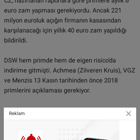
CZ, hazırlanan raporlara göre primlere aylık 6
euro zam yapması gerekiyordu. Ancak 221
milyon euroluk açığın firmanın kasasından
karşılanacağı için yıllık 40 euro zam yapıldığı
bildirildi.
DSW hem primde hem de eigen risico'da
indirime gitmişti. Achmea (Zilveren Kruis), VGZ
ve Menzis 13 Kasın tarihinden önce 2018
primlerini açıklaması gerekiyor.
SONHABER.EU
Reklam