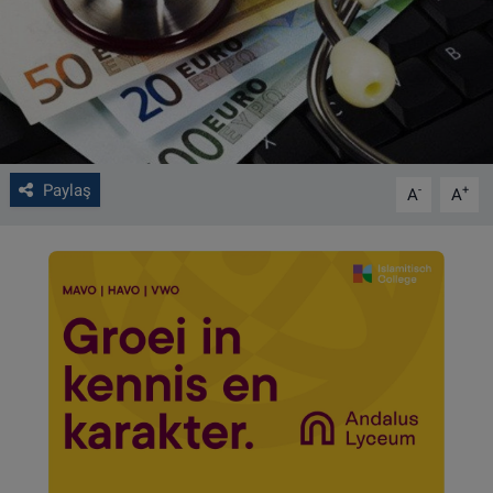
VIDEO GALERİ
ALGEMENE VOORWAARDEN
CONTACT
Paylaş
-
+
A
A
Çerez Politikası