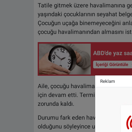
Tatile gitmek üzere havalimanına gele
yaşındaki çocuklarının seyahat belge
Çocuğun uçağa binemeyeceğini anlaya
çocuğu havalimanından almasını ist
ABD'de yaz saa
İçeriği Görüntüle
Reklam
Aile, çocuğu havalimanında bırakıp
için devam etti. Terminalde tek baş
zorunda kaldı.
Durumu fark eden havalimanı persone
olduğunu söyleyince uçağın pilotu h