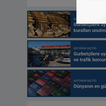
EDITÖRÜN SEÇTIĞI
Gurbetçilere uy
kuralları unutm
EDITÖRÜN SEÇTIĞI
Gurbetçilere uy
ve trafik borcu
EDITÖRÜN SEÇTIĞI
Dünyanın en güç