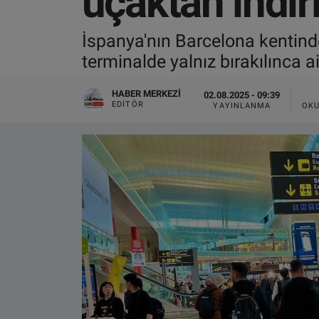
uçaktan indiri
VIDEO GALERİ
İspanya'nın Barcelona kentind
terminalde yalnız bırakılınca ai
ALGEMENE VOORWAARDEN
HABER MERKEZI
02.08.2025 - 09:39
CONTACT
EDITÖR
YAYINLANMA
OKU
Çerez Politikası