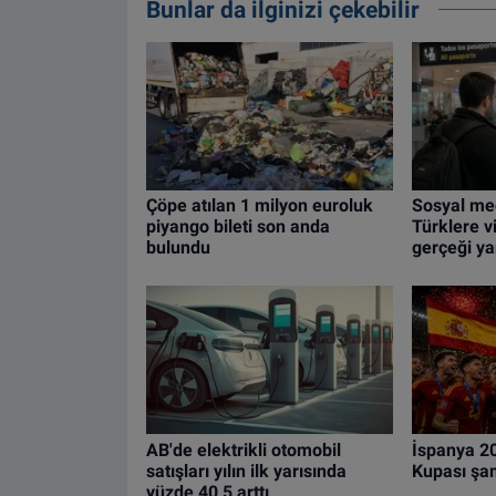
Bunlar da ilginizi çekebilir
Çöpe atılan 1 milyon euroluk
Sosyal me
piyango bileti son anda
Türklere vi
bulundu
gerçeği ya
AB'de elektrikli otomobil
İspanya 2
satışları yılın ilk yarısında
Kupası şa
yüzde 40,5 arttı