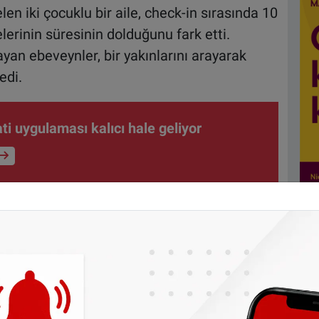
n iki çocuklu bir aile, check-in sırasında 10
lerinin süresinin dolduğunu fark etti.
n ebeveynler, bir yakınlarını arayarak
edi.
ti uygulaması kalıcı hale geliyor
 diğer çocuğuyla Kazablanka uçağına binmek
ına kalan çocuk ise yakınını beklemek
li alarma geçti. Çocuk, ailesinin uçakta
aberdar edildi. Pilot "Çocuğunu unutan var