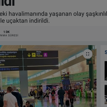
ldi
eki havalimanında yaşanan olay şaşkınlık
le uçaktan indirildi.
1 DK
NMA SÜRESI