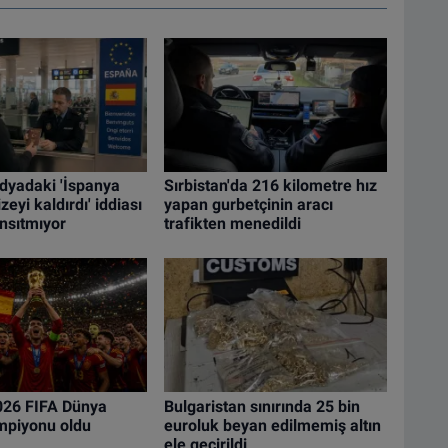
dyadaki 'İspanya
Sırbistan'da 216 kilometre hız
zeyi kaldırdı' iddiası
yapan gurbetçinin aracı
nsıtmıyor
trafikten menedildi
026 FIFA Dünya
Bulgaristan sınırında 25 bin
mpiyonu oldu
euroluk beyan edilmemiş altın
ele geçirildi