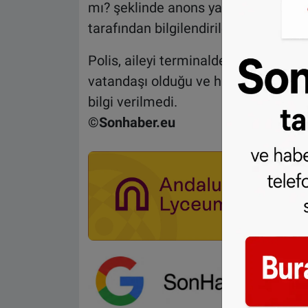
mı? şeklinde anons yapmasına rağme
tarafından bilgilendirilen kabin ekibi
Polis, aileyi terminalde bekleyen çoc
vatandaşı olduğu ve haklarında yasal
bilgi verilmedi.
©Sonhaber.eu