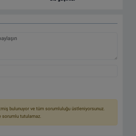
tmiş bulunuyor ve tüm sorumluluğu üstleniyorsunuz.
e sorumlu tutulamaz.