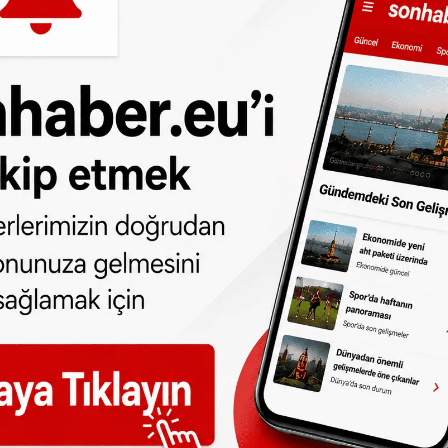
n hiç bir yolcudan cevap gelmedi. Pilot
 aileyi tespit ederek uçaktan indirdi.
uklarının yanına götürdü. Ailenin hangi ülke
 işlem başlatılıp başlatılmayacağına dair