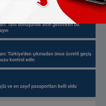
arı: Tatil dönüşünde altın getirirken bu
ayın
arı: Türkiye'den çıkmadan önce ücretli geçiş
nuzu kontrol edin
lü ve en zayıf pasaportları belli oldu