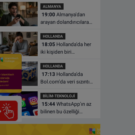
ALMANYA
çalışma yasağı
19:00
Almanya'dan
arayan dolandırıcılara
ait bu numaralara dikkat
HOLLANDA
18:05
Hollanda'da her
iki kişiden biri
borçlarından utanıyor
HOLLANDA
17:13
Hollanda'da
Bol.com'da veri sızıntısı:
Müşteri bilgileri ele
BİLİM-TEKNOLOJİ
geçirilmiş olabilir
15:44
WhatsApp'ın az
bilinen bu özelliği
sohbetleri daha düzenli
hale getiriyor