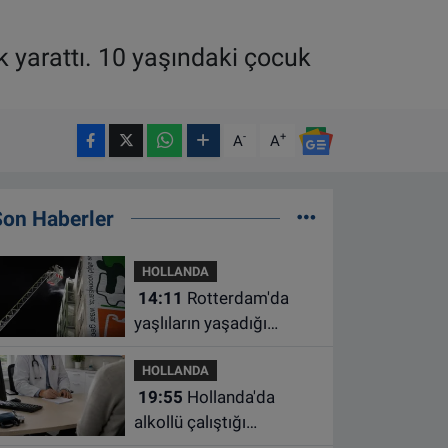
 yarattı. 10 yaşındaki çocuk
-
+
A
A
Son Haberler
HOLLANDA
14:11
Rotterdam'da
yaşlıların yaşadığı
apartmanda çıkan
HOLLANDA
yangında bir kişi öldü
19:55
Hollanda'da
alkollü çalıştığı
belirlenen aile hekimine