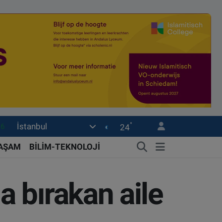
°
İstanbul
0
24
08
YAŞAM
BİLİM-TEKNOLOJİ
0
12
 bırakan aile
0
16