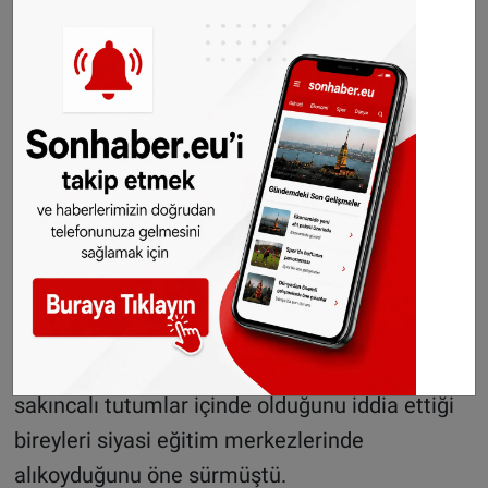
milyonlarca Uygur'un "yeniden eğitim"
gerekçesiyle toplama kamplarında tutulduğunu
bir süredir uluslararası toplumun gündemine
getirmeye çalışıyordu.
Birleşmiş Milletler Irk Ayrımcılığının Ortadan
Kaldırılması Komitesinin Çin'de ayrımcılığa
uğrayan topluluklarla ilgili İsviçre'nin Cenevre
kentinde düzenlediği toplantıya katılan insan
hakları kuruluşları, Sincan Uygur Özerk
Bölgesi'nde yerel yöneticilerin siyasi olarak
sakıncalı tutumlar içinde olduğunu iddia ettiği
bireyleri siyasi eğitim merkezlerinde
alıkoyduğunu öne sürmüştü.