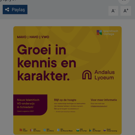
Paylaş
-
+
VIDEO GALERİ
A
A
ALGEMENE VOORWAARDEN
CONTACT
Çerez Politikası