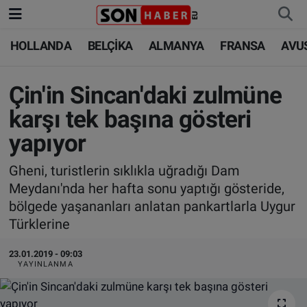
HOLLANDA
BELÇİKA
ALMANYA
FRANSA
AVU
HOLLANDA
HOLLANDA
Nöbetçi Eczaneler
BELÇİKA
BELÇİKA
Hava Durumu
Çin'in Sincan'daki zulmüne
karşı tek başına gösteri
ALMANYA
ALMANYA
Trafik Durumu
yapıyor
FRANSA
TÜRKİYE
Süper Lig Puan Durumu ve Fikstür
Gheni, turistlerin sıklıkla uğradığı Dam
Meydanı'nda her hafta sonu yaptığı gösteride,
AVUSTURYA
DÜNYA
Tüm Manşetler
bölgede yaşananları anlatan pankartlarla Uygur
Türklerine
SAĞLIK - YAŞAM
BİLİM-TEKNOLOJİ
Son Dakika Haberleri
23.01.2019 - 09:03
BİLİM-TEKNOLOJİ
SAĞLIK
Haber Arşivi
YAYINLANMA
FOTO GALERİ