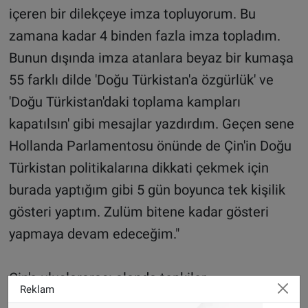
içeren bir dilekçeye imza topluyorum. Bu
zamana kadar 4 binden fazla imza topladım.
Bunun dışında imza atanlara beyaz bir kumaşa
55 farklı dilde 'Doğu Türkistan'a özgürlük' ve
'Doğu Türkistan'daki toplama kampları
kapatılsın' gibi mesajlar yazdırdım. Geçen sene
Hollanda Parlamentosu önünde de Çin'in Doğu
Türkistan politikalarına dikkati çekmek için
burada yaptığım gibi 5 gün boyunca tek kişilik
gösteri yaptım. Zulüm bitene kadar gösteri
yapmaya devam edeceğim."
Çin'e uluslararası alanda tepkiler
Reklam
Çinli insan hakları kuruluşları, Sincan'da