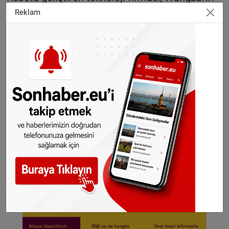
bağımsız analiz, hızlı algılama ve tepki verme
Reklam
özellikleri sayesinde sorulara milisaniyeler
içinde yanıt verebildiğini belirtti.
KAYNAK AA