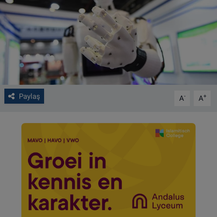
VIDEO GALERİ
ALGEMENE VOORWAARDEN
CONTACT
Çerez Politikası
Paylaş
-
+
A
A