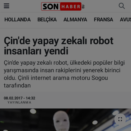
HOLLANDA
BELÇİKA
ALMANYA
FRANSA
AVU
HOLLANDA
HOLLANDA
Nöbetçi Eczaneler
BELÇİKA
BELÇİKA
Hava Durumu
Çin'de yapay zekalı robot
insanları yendi
ALMANYA
ALMANYA
Trafik Durumu
Çin'de yapay zekalı robot, ülkedeki popüler bilgi
FRANSA
TÜRKİYE
Süper Lig Puan Durumu ve Fikstür
yarışmasında insan rakiplerini yenerek birinci
oldu. Çinli internet arama motoru Sogou
AVUSTURYA
DÜNYA
Tüm Manşetler
tarafından
SAĞLIK - YAŞAM
BİLİM-TEKNOLOJİ
Son Dakika Haberleri
08.02.2017 - 14:32
YAYINLANMA
BİLİM-TEKNOLOJİ
SAĞLIK
Haber Arşivi
FOTO GALERİ