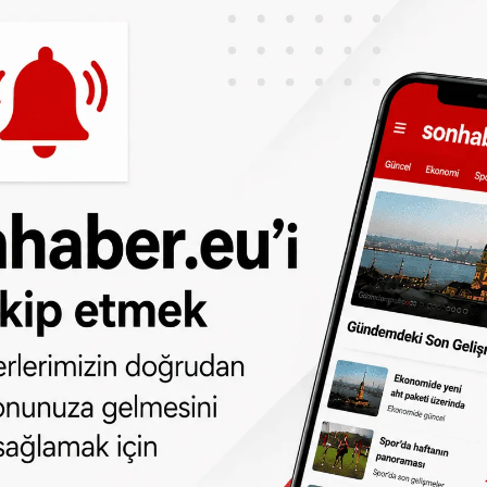
k direktör Hikmet Karaman yönetiminde
şı bırakılan kaleci Charles Itandje
ise fizyoterapist eşliğinde takımdan ayrı
dından yarı sahada iki gruba ayrılarak
aman'ın futbolcularına sık sık uyarılarda
e şut çalışması yapıldı.
 Kurulu Üyesi Saffet Mete ile az sayıda
ları yarın yapacağı çalışma ile devam edecek.
ika Dakika FETÖ'nün Darbe Girişimi" kitabı
rdımcı antrenörlere verildi. Karaman ve