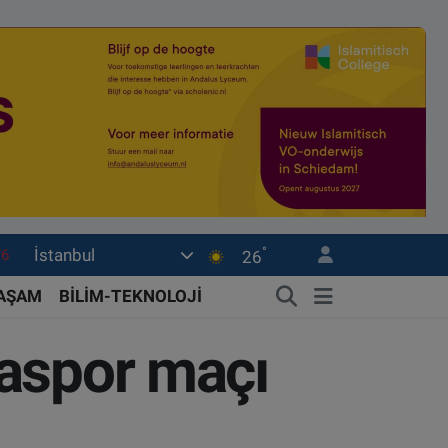
76
°
İstanbul
26
16
02
YAŞAM
BİLİM-TEKNOLOJİ
07
yaspor maçı
44
4