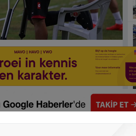
to Süper Lig'in ilk haftasında 20 Ağustos
 yapacağı maçın hazırlıklarını sürdürdü.