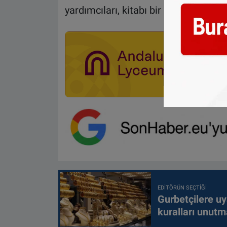
yardımcıları, kitabı bir süre inceledi.
EDITÖRÜN SEÇTIĞI
Gurbetçilere uy
kuralları unutm