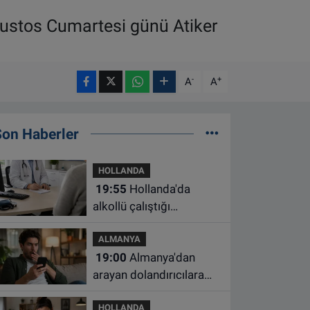
Ağustos Cumartesi günü Atiker
-
+
A
A
Son Haberler
HOLLANDA
19:55
Hollanda'da
alkollü çalıştığı
belirlenen aile hekimine
ALMANYA
çalışma yasağı
19:00
Almanya'dan
arayan dolandırıcılara
ait bu numaralara dikkat
HOLLANDA