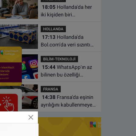
18:05
Hollanda'da her
iki kişiden biri
borçlarından utanıyor
HOLLANDA
17:13
Hollanda'da
Bol.com'da veri sızıntısı:
Müşteri bilgileri ele
BİLİM-TEKNOLOJİ
geçirilmiş olabilir
15:44
WhatsApp'ın az
bilinen bu özelliği
sohbetleri daha düzenli
FRANSA
hale getiriyor
14:38
Fransa'da eşinin
ayrılığını kabullenmeyen
baba 17 yaşındaki
oğlunu öldürdü