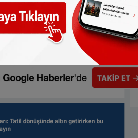
arı: Tatil dönüşünde altın getirirken bu
ayın