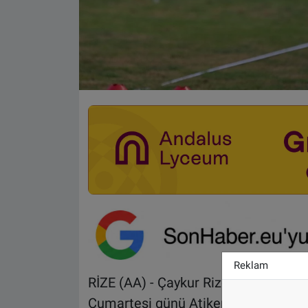
Reklam
RİZE (AA) - Çaykur Rizespor, Spor To
Cumartesi günü Atiker Konyaspor ile