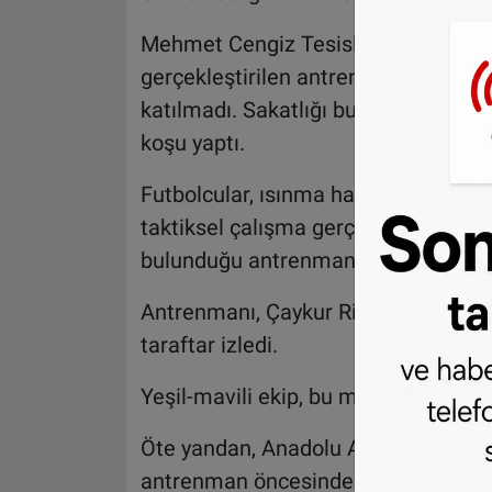
Mehmet Cengiz Tesisleri'nde tekni
gerçekleştirilen antrenmana, kadro dı
katılmadı. Sakatlığı bulunan Kweuke 
koşu yaptı.
Futbolcular, ısınma hareketlerinin ar
taktiksel çalışma gerçekleştirdi. Kar
bulunduğu antrenmanın son bölümünd
Antrenmanı, Çaykur Rizespor Yönetim
taraftar izledi.
Yeşil-mavili ekip, bu maçın hazırlık
Öte yandan, Anadolu Ajansı'nın "Dak
antrenman öncesinde Karaman ve ya