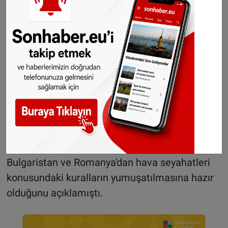
yoklamalarında önde görünen aşırı sağcı
Özgürlük Partisi'nin baskısıyla, göç alanında
sert bir tutum benimsemişti.
Avusturya geçen yıl, Schengen bölgesinin
genişlemesini veto etmiş ancak daha sonra,
kara sınırlarının açılmasından önce "Havadan
Schengen" fikrini ortaya atmıştı.
Viyana yönetimi, Brüksel'in AB'nin dış sınırlarını
koruma önlemlerini alması durumunda,
Bulgaristan ve Romanya'dan hava seyahatleri
konusundaki kuralların yumuşatılmasına hazır
olduğunu açıklamıştı.