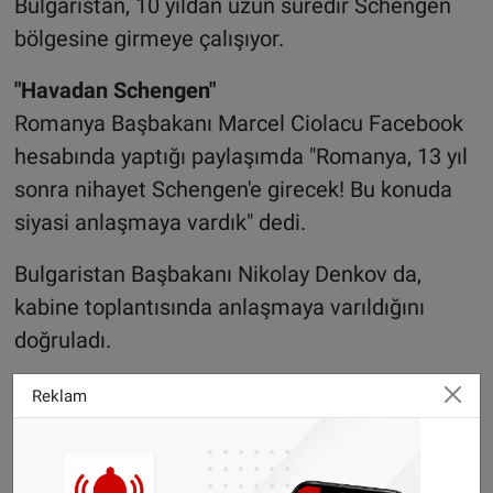
Bulgaristan, 10 yıldan uzun süredir Schengen
bölgesine girmeye çalışıyor.
"Havadan Schengen"
Romanya Başbakanı Marcel Ciolacu Facebook
hesabında yaptığı paylaşımda "Romanya, 13 yıl
sonra nihayet Schengen'e girecek! Bu konuda
siyasi anlaşmaya vardık" dedi.
Bulgaristan Başbakanı Nikolay Denkov da,
kabine toplantısında anlaşmaya varıldığını
doğruladı.
Avusturyalı yetkililer ise sadece müzakerelerin
Reklam
devam ettiğini söyledi.
Ülkede iktidardaki Halk Partisi, halen kamuoyu