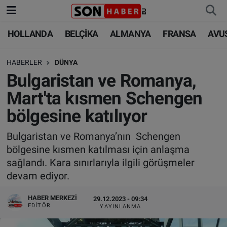
HOLLANDA
BELÇİKA
ALMANYA
FRANSA
AVU
HOLLANDA
HOLLANDA
Nöbetçi Eczaneler
HABERLER
DÜNYA
BELÇİKA
BELÇİKA
Hava Durumu
Bulgaristan ve Romanya,
ALMANYA
ALMANYA
Trafik Durumu
Mart'ta kısmen Schengen
bölgesine katılıyor
FRANSA
TÜRKİYE
Süper Lig Puan Durumu ve Fikstür
Bulgaristan ve Romanya’nın Schengen
AVUSTURYA
DÜNYA
Tüm Manşetler
bölgesine kısmen katılması için anlaşma
sağlandı. Kara sınırlarıyla ilgili görüşmeler
SAĞLIK - YAŞAM
BİLİM-TEKNOLOJİ
Son Dakika Haberleri
devam ediyor.
BİLİM-TEKNOLOJİ
SAĞLIK
Haber Arşivi
HABER MERKEZI
29.12.2023 - 09:34
EDITÖR
YAYINLANMA
FOTO GALERİ