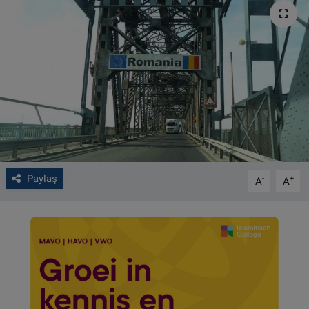
VIDEO GALERİ
ALGEMENE VOORWAARDEN
CONTACT
Çerez Politikası
Paylaş
-
+
A
A