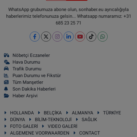
WhatsApp grubumuza abone olun, sonhaber.eu ayrıcalığıyla
haberlerimiz telefonunuza gelsin... Whatsapp numaramız: +31
685 23 25 71
Nöbetçi Eczaneler
Hava Durumu
Trafik Durumu
Puan Durumu ve Fikstür
Tüm Manşetler
Son Dakika Haberleri
Haber Arşivi
HOLLANDA
BELÇİKA
ALMANYA
TÜRKİYE
DÜNYA
BİLİM-TEKNOLOJİ
SAĞLIK
FOTO GALERİ
VIDEO GALERİ
ALGEMENE VOORWAARDEN
CONTACT