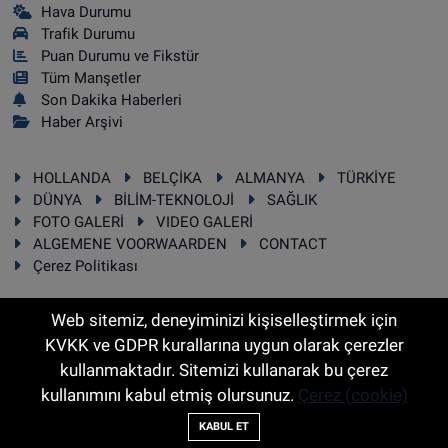
Hava Durumu
Trafik Durumu
Puan Durumu ve Fikstür
Tüm Manşetler
Son Dakika Haberleri
Haber Arşivi
HOLLANDA
BELÇİKA
ALMANYA
TÜRKİYE
DÜNYA
BİLİM-TEKNOLOJİ
SAĞLIK
FOTO GALERİ
VIDEO GALERİ
ALGEMENE VOORWAARDEN
CONTACT
Çerez Politikası
Web sitemiz, deneyiminizi kişiselleştirmek için
KVKK ve GDPR kurallarına uygun olarak çerezler
RSS
Copyright © 2025 Sonhaber.eu Her hakkı saklıdır.
kullanmaktadır. Sitemizi kullanarak bu çerez
kullanımını kabul etmiş olursunuz.
Çerez (cookie)
Haber Yazılımı:
TE Bilişim
KABUL ET