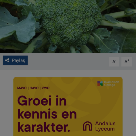
VIDEO GALERİ
ALGEMENE VOORWAARDEN
CONTACT
Çerez Politikası
Paylaş
-
+
A
A