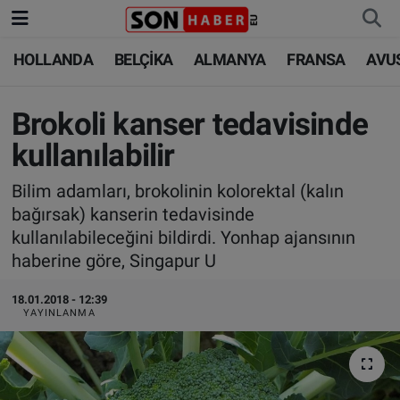
HOLLANDA
BELÇİKA
ALMANYA
FRANSA
AVU
HOLLANDA
HOLLANDA
Nöbetçi Eczaneler
BELÇİKA
BELÇİKA
Hava Durumu
Brokoli kanser tedavisinde
kullanılabilir
ALMANYA
ALMANYA
Trafik Durumu
Bilim adamları, brokolinin kolorektal (kalın
FRANSA
TÜRKİYE
Süper Lig Puan Durumu ve Fikstür
bağırsak) kanserin tedavisinde
kullanılabileceğini bildirdi. Yonhap ajansının
AVUSTURYA
DÜNYA
Tüm Manşetler
haberine göre, Singapur U
SAĞLIK - YAŞAM
BİLİM-TEKNOLOJİ
Son Dakika Haberleri
18.01.2018 - 12:39
YAYINLANMA
BİLİM-TEKNOLOJİ
SAĞLIK
Haber Arşivi
FOTO GALERİ