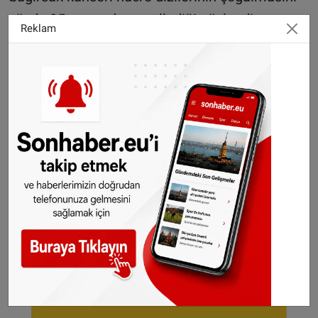
yüzde 95 oranında engellediği gözlendi.
Reklam
Araştırmanın ayrıntıları "Nature Biomedical
Engineering" dergisinde yayımlandı.
AA