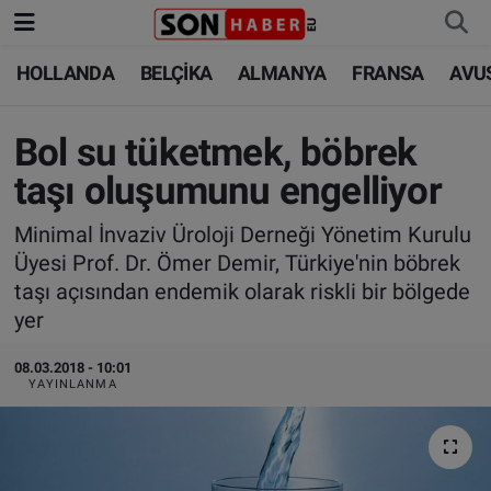
HOLLANDA
BELÇİKA
ALMANYA
FRANSA
AVU
HOLLANDA
HOLLANDA
Nöbetçi Eczaneler
BELÇİKA
BELÇİKA
Hava Durumu
Bol su tüketmek, böbrek
taşı oluşumunu engelliyor
ALMANYA
ALMANYA
Trafik Durumu
Minimal İnvaziv Üroloji Derneği Yönetim Kurulu
FRANSA
TÜRKİYE
Süper Lig Puan Durumu ve Fikstür
Üyesi Prof. Dr. Ömer Demir, Türkiye'nin böbrek
taşı açısından endemik olarak riskli bir bölgede
AVUSTURYA
DÜNYA
Tüm Manşetler
yer
SAĞLIK - YAŞAM
BİLİM-TEKNOLOJİ
Son Dakika Haberleri
08.03.2018 - 10:01
YAYINLANMA
BİLİM-TEKNOLOJİ
SAĞLIK
Haber Arşivi
FOTO GALERİ