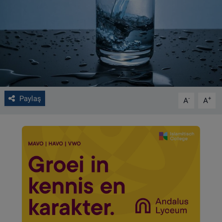
VIDEO GALERİ
ALGEMENE VOORWAARDEN
CONTACT
Çerez Politikası
Paylaş
-
+
A
A