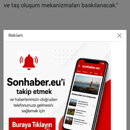
ve taş oluşum mekanizmaları baskılanacak."
Reklam
"Çay, kahve tüketimi su ihtiyacını karşılamıyor"
Teknolojinin gelişmesiyle birlikte böbrek taşı
ameliyatlarında da son derece başarılı sonuçlar
elde edilebildiğini belirten Demir, şunları
kaydetti:
"Tamamen doğal yollardan, idrar kanalından
girerek oradan da böbreğe ulaşarak taşlar