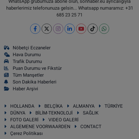
WhatsApp grubumuza abone olun, sonhaber.eu ayrıcalığıyla
haberlerimiz telefonunuza gelsin... Whatsapp numaramız: +31
685 23 25 71
Nöbetçi Eczaneler
Hava Durumu
Trafik Durumu
Puan Durumu ve Fikstür
Tüm Manşetler
Son Dakika Haberleri
Haber Arşivi
HOLLANDA
BELÇİKA
ALMANYA
TÜRKİYE
DÜNYA
BİLİM-TEKNOLOJİ
SAĞLIK
FOTO GALERİ
VIDEO GALERİ
ALGEMENE VOORWAARDEN
CONTACT
Çerez Politikası