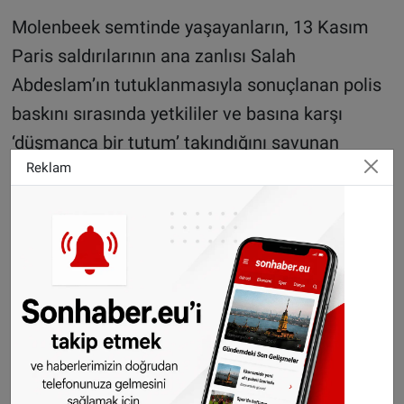
Molenbeek semtinde yaşayanların, 13 Kasım
Paris saldırılarının ana zanlısı Salah
Abdeslam’ın tutuklanmasıyla sonuçlanan polis
baskını sırasında yetkililer ve basına karşı
‘düşmanca bir tutum’ takındığını savunan
Reklam
Jambon, şunları söyledi: “Abdeslam’ın
tutuklanması esnasında polis ve basın
mensuplarına taşlar ve şişeler attılar. Bence
asıl sorun da bu. Üçüncü ya da dördüncü nesil
göçmenler açık bir şekilde toplumumuza karşı
tavır alıyor, şiddete başvurmak ve bunu meşru
göstermek istiyor. Bu durum da bizim
entegrasyon politikamızla alakalı.”