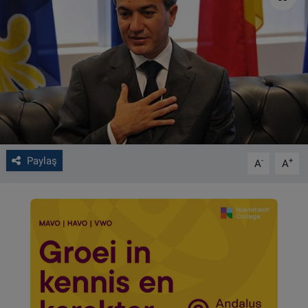
VIDEO GALERİ
ALGEMENE VOORWAARDEN
CONTACT
Çerez Politikası
Paylaş
-
+
A
A