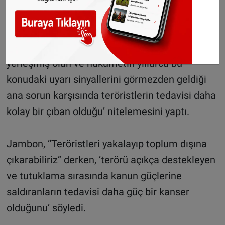
‘TERÖRİSTLER ÇIBAN, ANA SORUN KANSER’
Jambon, ‘toplumun göçmenlerin
hakimiyetindeki bölgelerinde derinlere
yerleşmiş olan ve hükümetin yıllarca bu
konudaki uyarı sinyallerini görmezden geldiği
ana sorun karşısında teröristlerin tedavisi daha
kolay bir çıban olduğu’ nitelemesini yaptı.
Jambon, “Teröristleri yakalayıp toplum dışına
çıkarabiliriz” derken, ‘terörü açıkça destekleyen
ve tutuklama sırasında kanun güçlerine
saldıranların tedavisi daha güç bir kanser
olduğunu’ söyledi.