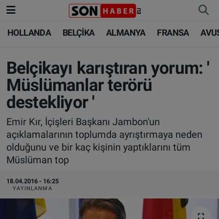
HOLLANDA
BELÇİKA
ALMANYA
FRANSA
AVU
HOLLANDA
HOLLANDA
Nöbetçi Eczaneler
BELÇİKA
BELÇİKA
Hava Durumu
Belçikayı karıştıran yorum: '
Müslümanlar terörü
ALMANYA
ALMANYA
Trafik Durumu
destekliyor '
FRANSA
TÜRKİYE
Süper Lig Puan Durumu ve Fikstür
Emir Kır, İçişleri Başkanı Jambon'un
açıklamalarının toplumda ayrıştırmaya neden
AVUSTURYA
DÜNYA
Tüm Manşetler
olduğunu ve bir kaç kişinin yaptıklarını tüm
Müslüman top
SAĞLIK - YAŞAM
BİLİM-TEKNOLOJİ
Son Dakika Haberleri
18.04.2016 - 16:25
BİLİM-TEKNOLOJİ
SAĞLIK
Haber Arşivi
YAYINLANMA
FOTO GALERİ