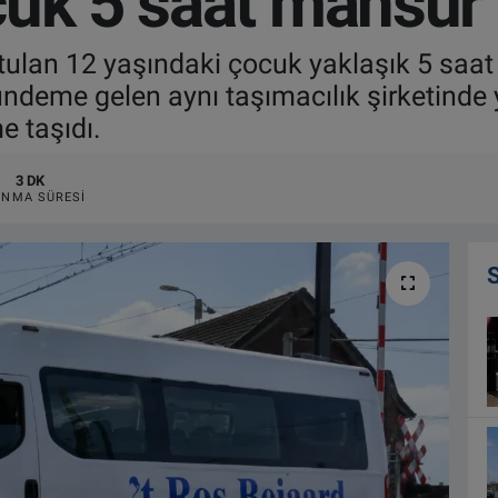
cuk 5 saat mahsur 
tulan 12 yaşındaki çocuk yaklaşık 5 saat
ndeme gelen aynı taşımacılık şirketinde
e taşıdı.
3 DK
NMA SÜRESI