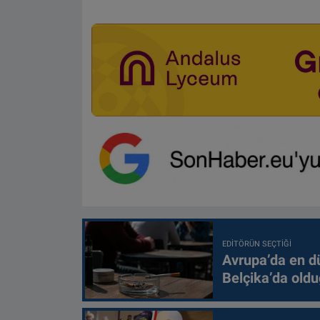
EDITÖRÜN SEÇTIĞI
Avrupa’da en d
Belçika’da oldu