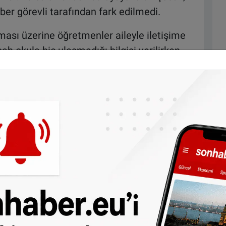
ber görevli tarafından fark edilmedi.
ası üzerine öğretmenler aileyle iletişime
h okula hiç ulaşmadığı bilgisi verilirken,
kililer çocuğu aramaya başladı.
şındaki çocuk ancak saat
11.30
sıralarında
servisinin içinde bulundu. Böylece yaklaşık
ğı ortaya çıktı.
lduğu toplu taşıma kurumu
De Lijn
, olayın
 aracında toplam dört çocuğun bulunduğunu
ndikten sonra arka bölümde yerde uyuyan 12