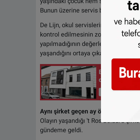
yaşındaki çocuk hem şoför hem de re
Bunun üzerine servis boş sanılarak ot
De Lijn, okul servislerinde her sef
kontrol edilmesinin zorunlu olduğun
yapılmadığının değerlendirildiğini bel
yaşandığını ortaya çıkarmak için iç 
Belçika'da 7 y
dahil üç kişi t
İçeriği Görüntüle
Aynı şirket geçen ay ölümcül kazay
Olayın yaşandığı 't Ros Beiaard şirket
gündeme geldi.