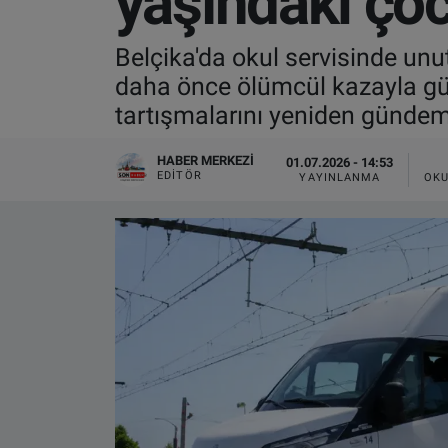
yaşındaki ço
VIDEO GALERİ
Belçika'da okul servisinde unu
daha önce ölümcül kazayla gü
ALGEMENE VOORWAARDEN
tartışmalarını yeniden gündem
CONTACT
HABER MERKEZI
01.07.2026 - 14:53
EDITÖR
YAYINLANMA
OKU
Çerez Politikası