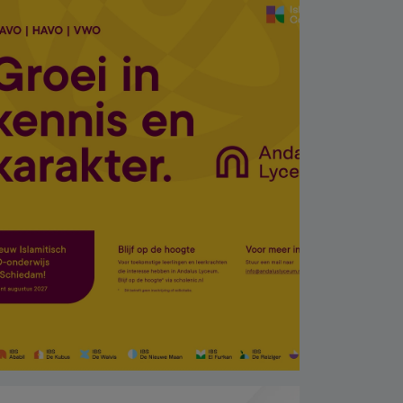
çamaşır makinesinde
bulundu