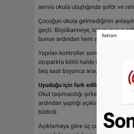
servis okula ulaştığında şoför ve reh
Çocuğun okula gelmediğinin anlaşılm
geçti. Büyükanneye, torununun o saba
Reklam
bunun ardından hem aile hem de yet
Yapılan kontroller sonucunda 12 ya
otoparkta kilitli halde bulunan okul 
beş saat boyunca araçta mahsur kaldı
Uyuduğu için fark edilmedi
Okul taşımacılığı şirketinin bağlı o
ardından yaptığı açıklamada servis
bildirdi.
Açıklamaya göre üç çocuk araçtan i