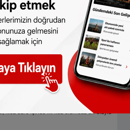
hber görevli tarafından fark edilmedi.
oparka çekildi ve kapıları kilitlendi.
erin ardından aracın tamamen boş olduğunun
u, ancak bu olayda gerekli kontrolün
irtti. Taşımacılık şirketi ise ihmalin nasıl
soruşturma başlattığını duyurdu.
aşındaki Hamza'nın ölümünde anne ve dayı
utuklandı
la gündeme gelmişti
i, kısa süre içinde iki kez olumsuz bir olayla