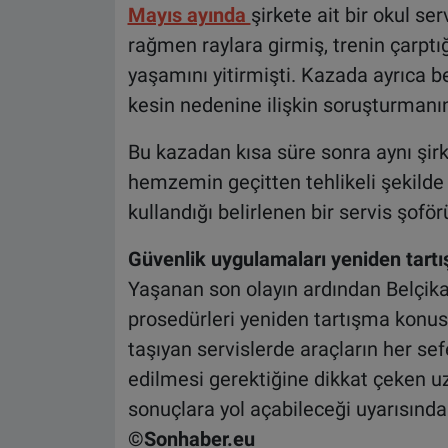
Mayıs ayında
şirkete ait bir okul se
rağmen raylara girmiş, trenin çarptığ
yaşamını yitirmişti. Kazada ayrıca be
kesin nedenine ilişkin soruşturmanı
Bu kazadan kısa süre sonra aynı şirk
hemzemin geçitten tehlikeli şekilde g
kullandığı belirlenen bir servis şoför
Güvenlik uygulamaları yeniden tartış
Yaşanan son olayın ardından Belçika'
prosedürleri yeniden tartışma konusu
taşıyan servislerde araçların her se
edilmesi gerektiğine dikkat çeken u
sonuçlara yol açabileceği uyarısında
©Sonhaber.eu