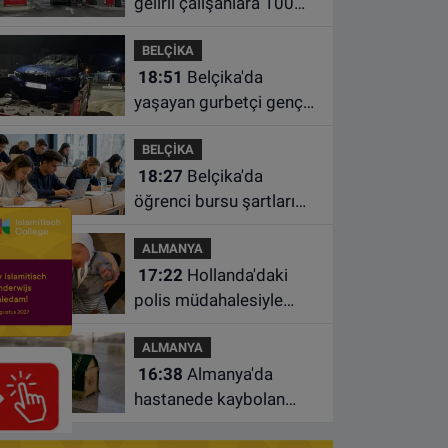
gelirli çalışanlara 100
euro yakıt desteği için
BELÇİKA
süre uzatıldı
18:51
Belçika'da
yaşayan gurbetçi genç
Türkiye'de geçirdiği
BELÇİKA
kazada hayatını kaybetti
18:27
Belçika'da
öğrenci bursu şartları
değişiyor: Yeterli sayıda
ALMANYA
ders almayan burs
17:22
Hollanda'daki
alamayacak
polis müdahalesiyle
gündeme gelen Filistinli
ALMANYA
çiftin bebeği aileden
16:38
Almanya'da
alındı
hastanede kaybolan
bebeğin cenazesi