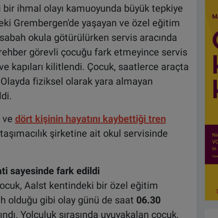
yeni bir ihmal olayı kamuoyunda büyük tepkiye
eki Grembergen'de yaşayan ve özel eğitim
 sabah okula götürülürken servis aracında
 rehber görevli çocuğu fark etmeyince servis
e kapıları kilitlendi. Çocuk, saatlerce araçta
 Olayda fiziksel olarak yara almayan
di.
n ve
dört kişinin hayatını kaybettiği tren
 taşımacılık şirketine ait okul servisinde
i sayesinde fark edildi
ocuk, Aalst kentindeki bir özel eğitim
h olduğu gibi olay günü de saat
06.30
lındı. Yolculuk sırasında uyuyakalan çocuk,