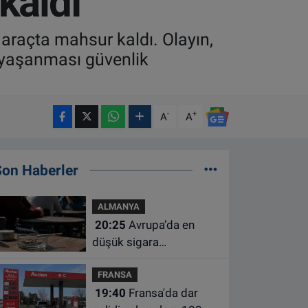
kaldı
 araçta mahsur kaldı. Olayın,
 yaşanması güvenlik
-
+
A
A
Son Haberler
ALMANYA
20:25
Avrupa’da en
düşük sigara
kullanımının Hollanda ve
FRANSA
Belçika’da olduğu
19:40
Fransa'da dar
açıklandı