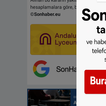
Alınan bu kararın yaklaşık 50 bin aile
hesaplamalara göre, bu ailelerin yıl
©Sonhaber.eu
EDITÖRÜN SEÇTIĞI
Avrupa’da en d