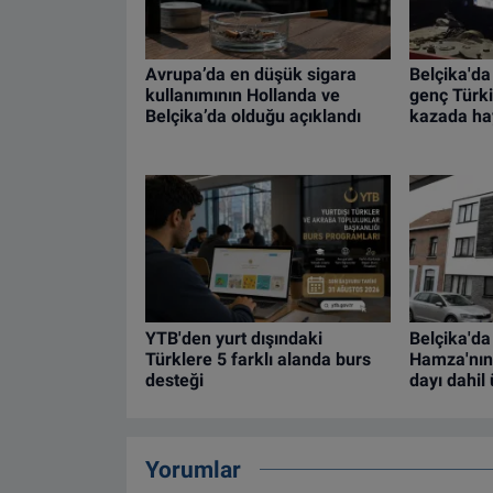
Avrupa’da en düşük sigara
Belçika'da
kullanımının Hollanda ve
genç Türki
Belçika’da olduğu açıklandı
kazada hay
YTB'den yurt dışındaki
Belçika'da
Türklere 5 farklı alanda burs
Hamza'nın
desteği
dayı dahil 
Yorumlar