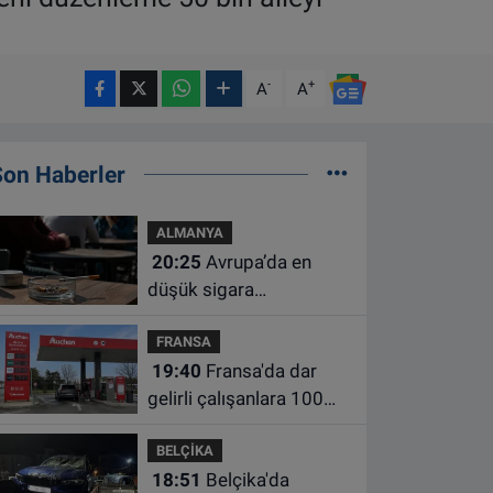
-
+
A
A
Son Haberler
ALMANYA
20:25
Avrupa’da en
düşük sigara
kullanımının Hollanda ve
FRANSA
Belçika’da olduğu
19:40
Fransa'da dar
açıklandı
gelirli çalışanlara 100
euro yakıt desteği için
BELÇİKA
süre uzatıldı
18:51
Belçika'da