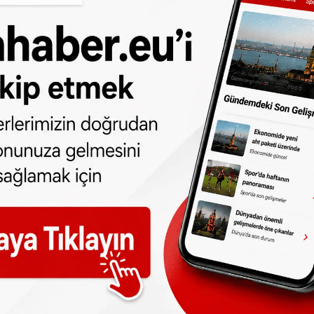
yi olumsuz etkileyeceği belirtiliyor. Yapılan
lık çocuk bakım masrafı 970 euro artacak.
üşük sigara kullanımının Hollanda ve