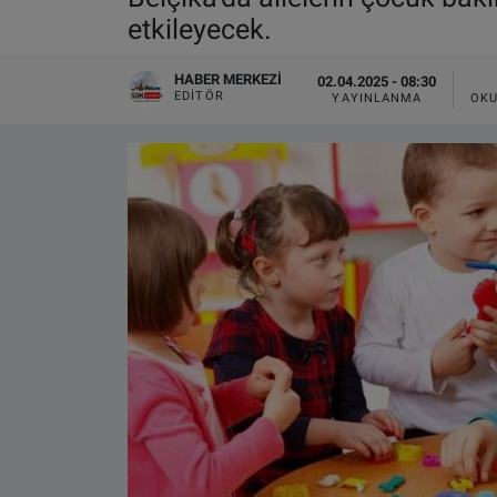
etkileyecek.
VIDEO GALERİ
HABER MERKEZI
02.04.2025 - 08:30
ALGEMENE VOORWAARDEN
EDITÖR
YAYINLANMA
OKU
CONTACT
Çerez Politikası