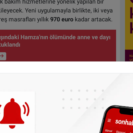
k bakım hizmetlerine yönelik yapılan bir
ileyecek. Yeni uygulamayla birlikte, iki veya
eş masrafları yıllık
970 euro
kadar artacak.
aşındaki Hamza'nın ölümünde anne ve dayı
utuklandı
ocuğu kreşe giden ailelere günlük yaklaşık 4
 çocuklardan biri kreşe giderken diğerinin
 geçerli. Ancak yeni düzenlemeyle bu hak
 aynı anda kreşe gittiği durumlarda geçerli
reş masrafının artmasına neden olacak.