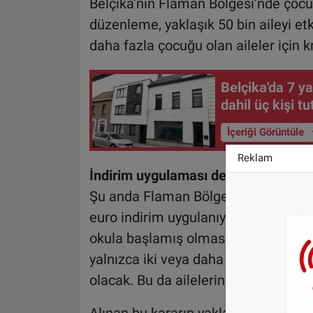
Belçika’nın Flaman Bölgesi’nde çocu
düzenleme, yaklaşık 50 bin aileyi etk
daha fazla çocuğu olan aileler için kr
Belçika'da 7 y
dahil üç kişi t
İçeriği Görüntüle
Reklam
İndirim uygulaması değiştiriliyor
Şu anda Flaman Bölgesi’nde, ikinci ç
euro indirim uygulanıyor. Bu indirim,
okula başlamış olması durumunda da
yalnızca iki veya daha fazla çocuğun
olacak. Bu da ailelerin ödeyeceği k