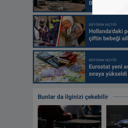
Belçika’da oldu
EDITÖRÜN SEÇTIĞI
Hollanda'daki p
çiftin bebeği ai
EDITÖRÜN SEÇTIĞI
Eurostat yeni as
sıraya yükseldi
Bunlar da ilginizi çekebilir