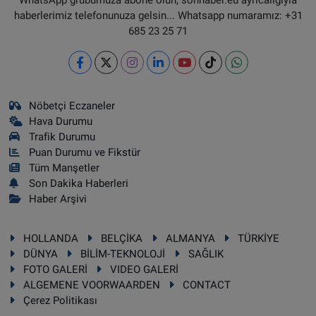
haberlerimiz telefonunuza gelsin... Whatsapp numaramız: +31
685 23 25 71
Nöbetçi Eczaneler
Hava Durumu
Trafik Durumu
Puan Durumu ve Fikstür
Tüm Manşetler
Son Dakika Haberleri
Haber Arşivi
HOLLANDA
BELÇİKA
ALMANYA
TÜRKİYE
DÜNYA
BİLİM-TEKNOLOJİ
SAĞLIK
FOTO GALERİ
VIDEO GALERİ
ALGEMENE VOORWAARDEN
CONTACT
Çerez Politikası