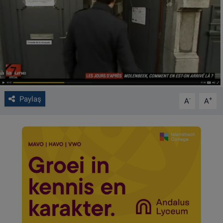
VIDEO GALERİ
ALGEMENE VOORWAARDEN
CONTACT
Çerez Politikası
Paylaş
-
+
A
A