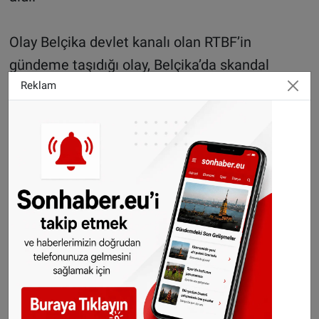
Olay Belçika devlet kanalı olan RTBF’in
gündeme taşıdığı olay, Belçika’da skandal
yarattı. Din görevlisi Jamal Habbachich “Bu
Reklam
durumda, yaşadığımız ülkenin polislerine
güveniyoruz, daha öncede böyle olaylar
yaşanmıştı ancak bu defa verilen ismi ilk defa
görüyoruz.” diye konuştu.