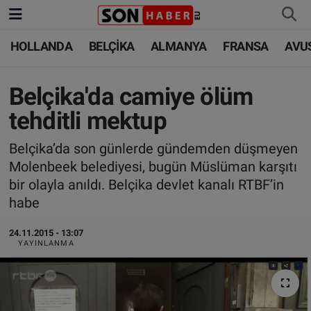
HOLLANDA
BELÇİKA
ALMANYA
FRANSA
AVU
HOLLANDA
HOLLANDA
Nöbetçi Eczaneler
BELÇİKA
BELÇİKA
Hava Durumu
Belçika'da camiye ölüm
tehditli mektup
ALMANYA
ALMANYA
Trafik Durumu
Belçika’da son günlerde gündemden düşmeyen
FRANSA
TÜRKİYE
Süper Lig Puan Durumu ve Fikstür
Molenbeek belediyesi, bugün Müslüman karşıtı
bir olayla anıldı. Belçika devlet kanalı RTBF’in
AVUSTURYA
DÜNYA
Tüm Manşetler
habe
SAĞLIK - YAŞAM
BİLİM-TEKNOLOJİ
Son Dakika Haberleri
24.11.2015 - 13:07
YAYINLANMA
BİLİM-TEKNOLOJİ
SAĞLIK
Haber Arşivi
FOTO GALERİ