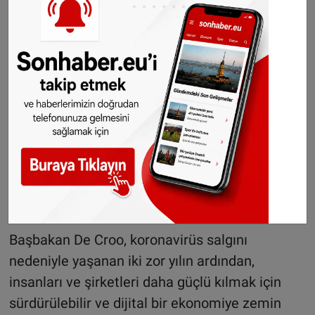
kararlaştırıldı. Yeni dönemde, çalışanların
eğitimine daha fazla süre ve bütçe ayrılması da
benimsendi.
Hükümet, Uber şoförleri, yemek kuryeleri gibi
serbest çalışan kesimlerin durumuna ilişkin de
düzenleme yaptı.
Bu tür alanlarda çalışanlar, iş kazası
durumunda sigortalı çalışanlarla aynı haklara
sahip olacak.
Başbakan De Croo, koronavirüs salgını
nedeniyle yaşanan iki zor yılın ardından,
insanları ve şirketleri daha güçlü kılmak için
sürdürülebilir ve dijital bir ekonomiye zemin