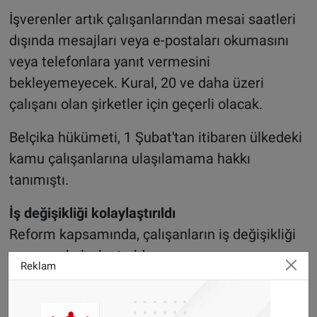
İşverenler artık çalışanlarından mesai saatleri
dışında mesajları veya e-postaları okumasını
veya telefonlara yanıt vermesini
bekleyemeyecek. Kural, 20 ve daha üzeri
çalışanı olan şirketler için geçerli olacak.
Belçika hükümeti, 1 Şubat'tan itibaren ülkedeki
kamu çalışanlarına ulaşılamama hakkı
tanımıştı.
İş değişikliği kolaylaştırıldı
Reform kapsamında, çalışanların iş değişikliği
yapması kolaylaştırıldı.
Reklam
İşten çıkarılanların ihbar süreleri boyunca başka
bir işe girebilmelerine izin verilmesi