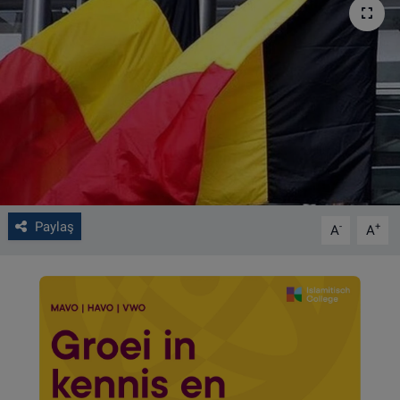
VIDEO GALERİ
ALGEMENE VOORWAARDEN
CONTACT
Çerez Politikası
Paylaş
-
+
A
A