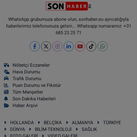
WhatsApp grubumuza abone olun, sonhaber.eu ayrıcalığıyla
haberlerimiz telefonunuza gelsin... Whatsapp numaramız: +31
685 23 25 71
Nöbetçi Eczaneler
Hava Durumu
Trafik Durumu
Puan Durumu ve Fikstür
Tüm Manşetler
Son Dakika Haberleri
Haber Arşivi
HOLLANDA
BELÇİKA
ALMANYA
TÜRKİYE
DÜNYA
BİLİM-TEKNOLOJİ
SAĞLIK
FOTO GALERİ
VIDEO GALERİ