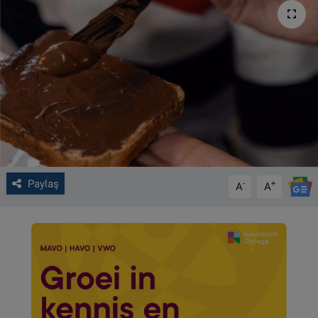
VIDEO GALERİ
ALGEMENE VOORWAARDEN
CONTACT
Çerez Politikası
Paylaş
-
+
A
A