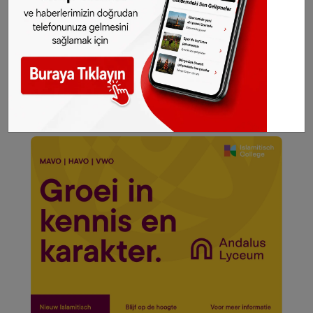
Fotoğraf: Pexels.com (arşiv)
Belçika'da ehliyetiniz
kaybolur veya çalınırsa:
Yeni ehliyet gelmeden
trafiğe çıkmayın