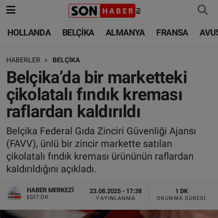
HOLLANDA
BELÇİKA
ALMANYA
FRANSA
AVU
HOLLANDA
HOLLANDA
Nöbetçi Eczaneler
HABERLER
BELÇİKA
BELÇİKA
BELÇİKA
Hava Durumu
Belçika’da bir marketteki
ALMANYA
ALMANYA
Trafik Durumu
çikolatalı fındık kreması
raflardan kaldırıldı
FRANSA
TÜRKİYE
Süper Lig Puan Durumu ve Fikstür
Belçika Federal Gıda Zinciri Güvenliği Ajansı
AVUSTURYA
DÜNYA
Tüm Manşetler
(FAVV), ünlü bir zincir markette satılan
çikolatalı fındık kreması ürününün raflardan
SAĞLIK - YAŞAM
BİLİM-TEKNOLOJİ
Son Dakika Haberleri
kaldırıldığını açıkladı.
BİLİM-TEKNOLOJİ
SAĞLIK
Haber Arşivi
HABER MERKEZI
23.08.2025 - 17:38
1 DK
EDITÖR
YAYINLANMA
OKUNMA SÜRESI
FOTO GALERİ