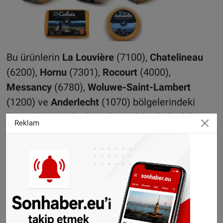
Bu ürünlerin
La Louvière
(7100),
Chatelineau
(6200),
Hornu
(7301),
Rocourt
(4000),
Messancy
(6780),
Woluwe-Saint-Lambert
(1200) ve
Anderlecht
(1070) bölgelerindeki
Cora süpermarketlerinde satıldığı belirtildi.
Reklam
Geri çağrılan ürünler şu şekilde:
Ürün De BLERIOT 230g
Barkodu:
3770001691268
Son Kullanma Tarihi:
12/10/2024 02/11/2024
Ürün: De Kleine 'TOUQUET' De fruitige 'cap gris