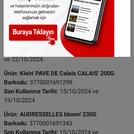
nez 230g
Barkodu:
3770001691251
Son Kullanma Tarihi:
07/10/2024 17/10/2024
Ürün: De fruitige 'cap gris nez 230g
Barkodu:
3770001691206
Son Kullanma Tarihi:
08/10/2024, 15/10/2024
ve 22/10/2024
Ürün: Klein' PAVE DE Calais CALAIS' 200G
Barkodu:
3770001691299
Son Kullanma Tarihi:
15/10/2024 ve
19/10/2024
Ürün: AUDRESSELLES bloem' 230G
Barkodu
: 3770001691343
Son Kullanma Tarihi
: 15/10/2024 ve