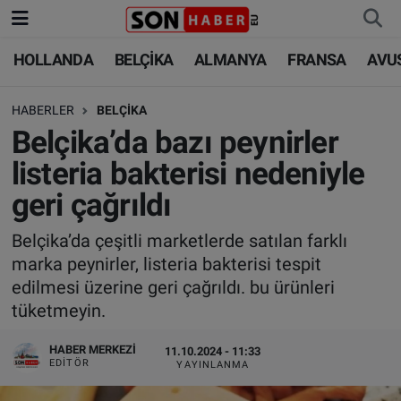
HOLLANDA
BELÇİKA
ALMANYA
FRANSA
AVU
HOLLANDA
HOLLANDA
Nöbetçi Eczaneler
HABERLER
BELÇİKA
BELÇİKA
BELÇİKA
Hava Durumu
Belçika’da bazı peynirler
ALMANYA
ALMANYA
Trafik Durumu
listeria bakterisi nedeniyle
geri çağrıldı
FRANSA
TÜRKİYE
Süper Lig Puan Durumu ve Fikstür
Belçika’da çeşitli marketlerde satılan farklı
AVUSTURYA
DÜNYA
Tüm Manşetler
marka peynirler, listeria bakterisi tespit
edilmesi üzerine geri çağrıldı. bu ürünleri
SAĞLIK - YAŞAM
BİLİM-TEKNOLOJİ
Son Dakika Haberleri
tüketmeyin.
BİLİM-TEKNOLOJİ
SAĞLIK
Haber Arşivi
HABER MERKEZI
11.10.2024 - 11:33
EDITÖR
YAYINLANMA
FOTO GALERİ