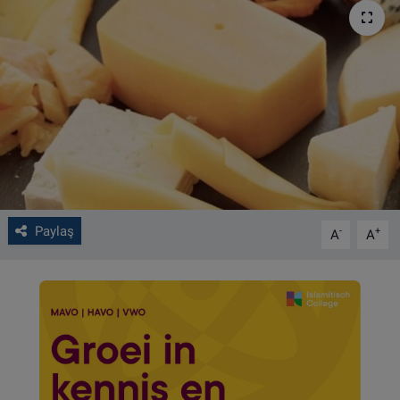
VIDEO GALERİ
ALGEMENE VOORWAARDEN
CONTACT
Çerez Politikası
Paylaş
-
+
A
A