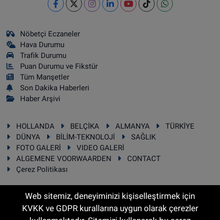
Nöbetçi Eczaneler
Hava Durumu
Trafik Durumu
Puan Durumu ve Fikstür
Tüm Manşetler
Son Dakika Haberleri
Haber Arşivi
HOLLANDA
BELÇİKA
ALMANYA
TÜRKİYE
DÜNYA
BİLİM-TEKNOLOJİ
SAĞLIK
FOTO GALERİ
VIDEO GALERİ
ALGEMENE VOORWAARDEN
CONTACT
Çerez Politikası
Web sitemiz, deneyiminizi kişiselleştirmek için
KVKK ve GDPR kurallarına uygun olarak çerezler
RSS
Copyright © 2025 Sonhaber.eu Her hakkı saklıdır.