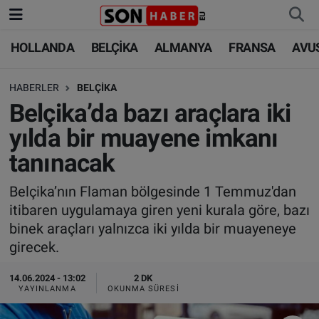
HOLLANDA
BELÇİKA
ALMANYA
FRANSA
AVU
HOLLANDA
HOLLANDA
Nöbetçi Eczaneler
HABERLER
BELÇİKA
BELÇİKA
BELÇİKA
Hava Durumu
Belçika’da bazı araçlara iki
ALMANYA
ALMANYA
Trafik Durumu
yılda bir muayene imkanı
tanınacak
FRANSA
TÜRKİYE
Süper Lig Puan Durumu ve Fikstür
Belçika’nın Flaman bölgesinde 1 Temmuz'dan
AVUSTURYA
DÜNYA
Tüm Manşetler
itibaren uygulamaya giren yeni kurala göre, bazı
binek araçları yalnızca iki yılda bir muayeneye
SAĞLIK - YAŞAM
BİLİM-TEKNOLOJİ
Son Dakika Haberleri
girecek.
BİLİM-TEKNOLOJİ
SAĞLIK
Haber Arşivi
14.06.2024 - 13:02
2 DK
YAYINLANMA
OKUNMA SÜRESI
FOTO GALERİ