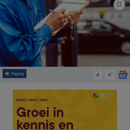
VIDEO GALERİ
ALGEMENE VOORWAARDEN
CONTACT
Çerez Politikası
Paylaş
-
+
A
A