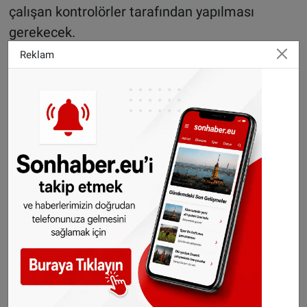
çalışan kontrolörler tarafından yapılması
gerekecek.
Reklam
GOCA Vlaanderen'in endişeli
Araç Muayene Sektör Federasyonu GOCA
Vlaanderen, bu değişikliği “yanlış yönde bir
adım” olarak nitelendirdi ve bunun trafik
güvenliği ve çevre üzerinde olumsuz etkileri
olabileceğini belirtti. Federasyon bu tür
kararların tam seçim kampanyası sırasında
alınmasına da tepki gösterdi.
Haber: Halil Uygun
©Sonhaber.eu
H
aberlerimizi
İnsta
gram hesabımızdan
da takip
edebilirsiniz.