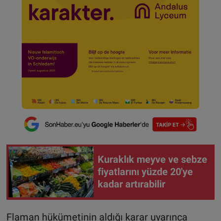
Kuraklık meyve ve sebze
fiyatlarını yüzde 20'ye
kadar artırabilir
Flaman hükümetinin aldığı karar uyarınca