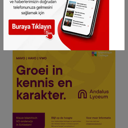
hesabından takip edilebiliyor. Ehliyet hazır
olduğunda ise ilgili belediye e-posta ile
bilgilendirme yapıyor. Adaylar ehliyetlerini
bizzat giderek teslim alabiliyor.
©Sonhaber.eu