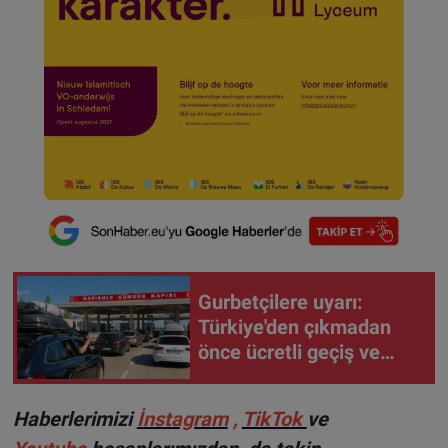
Gurbetçilere uyarı:
Türkiye'den çıkmadan
önce ücretli geçiş ve
trafik borcunuzu kontrol
edin
Haberlerimizi
İnstagram
,
TikTok
ve