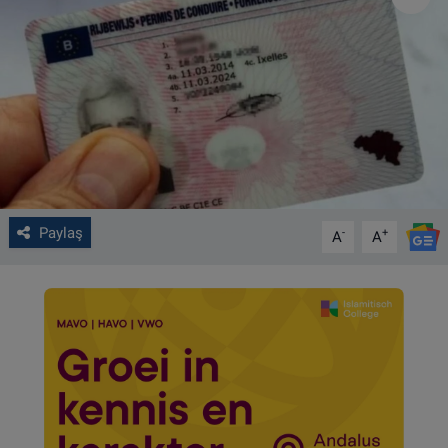
VIDEO GALERİ
ALGEMENE VOORWAARDEN
CONTACT
Çerez Politikası
Paylaş
-
+
A
A