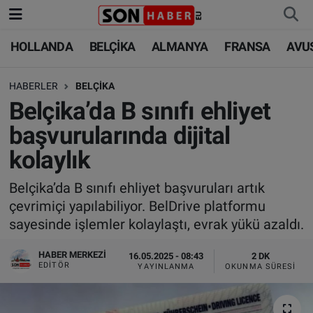
HOLLANDA
BELÇİKA
ALMANYA
FRANSA
AVU
HOLLANDA
HOLLANDA
Nöbetçi Eczaneler
HABERLER
BELÇİKA
BELÇİKA
BELÇİKA
Hava Durumu
Belçika’da B sınıfı ehliyet
ALMANYA
ALMANYA
Trafik Durumu
başvurularında dijital
kolaylık
FRANSA
TÜRKİYE
Süper Lig Puan Durumu ve Fikstür
Belçika’da B sınıfı ehliyet başvuruları artık
AVUSTURYA
DÜNYA
Tüm Manşetler
çevrimiçi yapılabiliyor. BelDrive platformu
sayesinde işlemler kolaylaştı, evrak yükü azaldı.
SAĞLIK - YAŞAM
BİLİM-TEKNOLOJİ
Son Dakika Haberleri
HABER MERKEZI
16.05.2025 - 08:43
2 DK
BİLİM-TEKNOLOJİ
SAĞLIK
Haber Arşivi
EDITÖR
YAYINLANMA
OKUNMA SÜRESI
FOTO GALERİ