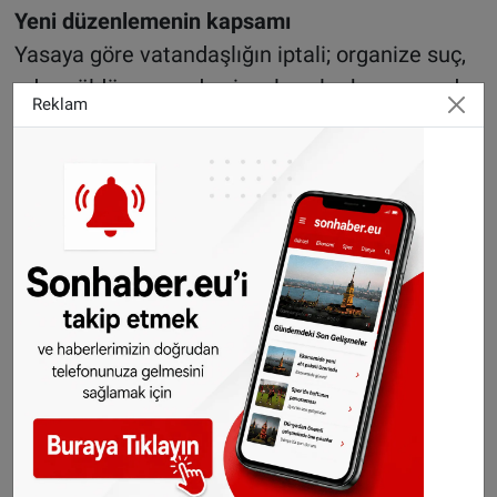
Yeni düzenlemenin kapsamı
Yasaya göre vatandaşlığın iptali; organize suç,
adam öldürme ya da cinsel suçlar kapsamında
Reklam
değerlendirilen ve toplum için temel bir tehdit
oluşturan ağır suçlar söz konusu olduğunda
gündeme gelebilecek. Bunun için failin en az
beş yıl hapis cezasına çarptırılmış olması
gerekecek.
Terör suçlarıyla ilgili hükümler ise daha katı bir
çerçeve çiziyor. Terör suçlarından mahkûm
edilen ve çifte vatandaşlığa sahip olan kişilerin
Belçika vatandaşlığı otomatik olarak iptal
edilecek. Ancak mahkeme, istisnai durumlarda
vatandaşlığın iptal edilmemesine karar