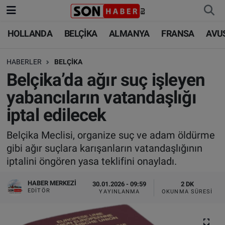
HOLLANDA
BELÇİKA
ALMANYA
FRANSA
AVU
HOLLANDA
HOLLANDA
Nöbetçi Eczaneler
HABERLER
BELÇİKA
BELÇİKA
BELÇİKA
Hava Durumu
Belçika’da ağır suç işleyen
ALMANYA
ALMANYA
Trafik Durumu
yabancıların vatandaşlığı
iptal edilecek
FRANSA
TÜRKİYE
Süper Lig Puan Durumu ve Fikstür
Belçika Meclisi, organize suç ve adam öldürme
AVUSTURYA
DÜNYA
Tüm Manşetler
gibi ağır suçlara karışanların vatandaşlığının
iptalini öngören yasa teklifini onayladı.
SAĞLIK - YAŞAM
BİLİM-TEKNOLOJİ
Son Dakika Haberleri
HABER MERKEZI
30.01.2026 - 09:59
2 DK
BİLİM-TEKNOLOJİ
SAĞLIK
Haber Arşivi
EDITÖR
YAYINLANMA
OKUNMA SÜRESI
FOTO GALERİ