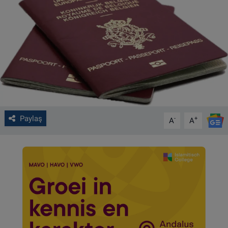
VIDEO GALERİ
ALGEMENE VOORWAARDEN
CONTACT
Çerez Politikası
Paylaş
-
+
A
A