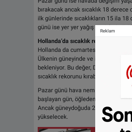
Pazar günü ise havada değişim yaşa
bırakacak ancak sıcaklık 18 derece
ilk günlerinde sıcaklıkların 15 ila 1
günü ise yer yer yağış geçişleri görüle
Reklam
Hollanda’da sıcaklık rekoru kırılabili
Hollanda da cumartesi günü alışılma
Ülkenin güneyinde ve iç kesimlerind
bekleniyor. Bu değer, De Bilt’te 1939
sıcaklık rekorunu kırabilir.
Pazar günü hava nemli ve bunaltıcı
başlayan gün, öğleden sonra batıdan 
Ancak güneydoğuda 20 dereceye ulaşa
yükselecek.