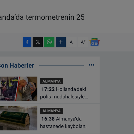
landa’da termometrenin 25
-
+
A
A
Son Haberler
ALMANYA
17:22
Hollanda'daki
polis müdahalesiyle
gündeme gelen Filistinli
ALMANYA
çiftin bebeği aileden
16:38
Almanya'da
alındı
hastanede kaybolan
bebeğin cenazesi