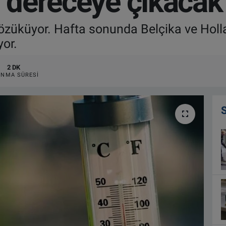
5 dereceye çıkacak
 gözüküyor. Hafta sonunda Belçika ve Hol
yor.
2 DK
NMA SÜRESI