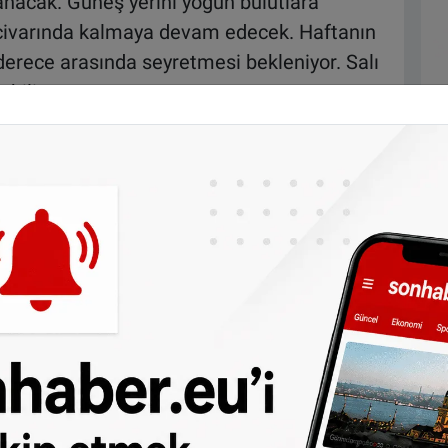
nacak. Güneş yerini yoğun bulutlara
 civarında kalmaya devam edecek. Haftanın
8 derece arasında seyretmesi bekleniyor. Salı
bilir.
r
dık derecede sıcak bir gün geçirecek.
e sıcaklıkların 25 dereceye kadar yükselmesi
 yılında kaydedilen 23,4 derecelik 12 Nisan
 olacak. Sabah saatlerinde yağmurla
gelen açık hava ile biraz rahatlayacak.
n sıcaklıklarla birlikte nem oranı da