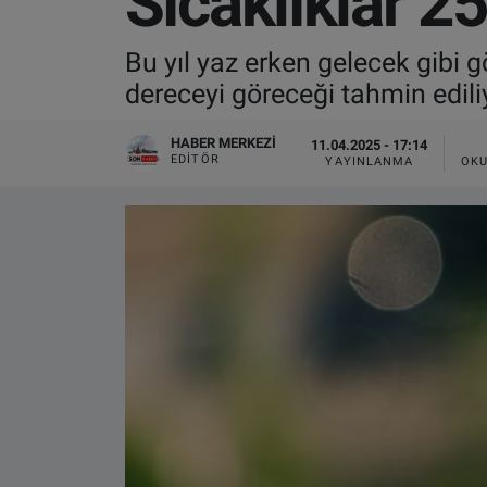
Sıcaklıklar 2
VIDEO GALERİ
Bu yıl yaz erken gelecek gibi
dereceyi göreceği tahmin edili
ALGEMENE VOORWAARDEN
HABER MERKEZI
11.04.2025 - 17:14
CONTACT
EDITÖR
YAYINLANMA
OKU
Çerez Politikası