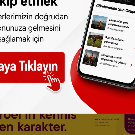
aşındaki Hamza'nın ölümünde anne ve dayı
utuklandı
a hem de Hollanda’da sıcaklıkların 18 derece
nın etkisini sürdürmesi bekleniyor.
nabilecek sağlık sorunlarına karşı özellikle
işileri dikkatli olmaları konusunda uyarıyor.