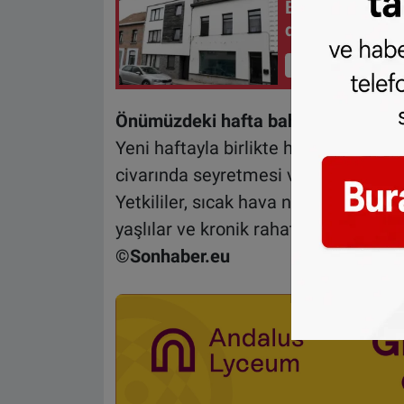
Belçika'da 7 y
dahil üç kişi t
İçeriği Görüntüle
Önümüzdeki hafta bahar havası
Yeni haftayla birlikte hem Belçika’d
civarında seyretmesi ve bahar havası
Yetkililer, sıcak hava nedeniyle yaşa
yaşlılar ve kronik rahatsızlığı olan k
©Sonhaber.eu