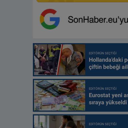
EDITÖRÜN SEÇTIĞI
Hollanda'daki p
çiftin bebeği ai
EDITÖRÜN SEÇTIĞI
Eurostat yeni as
sıraya yükseldi
EDITÖRÜN SEÇTIĞI