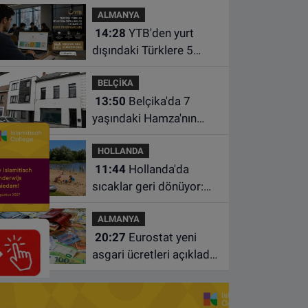
ALMANYA
çamaşır makinesinde
14:28
YTB'den yurt
bulundu
dışındaki Türklere 5
farklı alanda burs
BELÇİKA
desteği
13:50
Belçika'da 7
yaşındaki Hamza'nın
ölümünde anne ve dayı
HOLLANDA
dahil üç kişi tutuklandı
11:44
Hollanda'da
sıcaklar geri dönüyor:
Termometreler 35
ALMANYA
dereceyi gösterecek
20:27
Eurostat yeni
asgari ücretleri açıkladı:
Hollanda AB'de ikinci
sıraya yükseldi