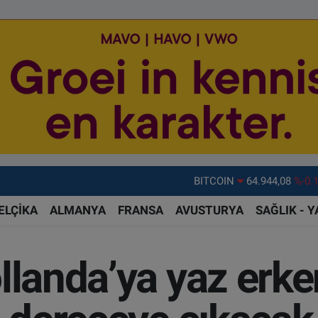
DOLAR
47,7436
%0.
EURO
55,2510
%0.
ELÇİKA
ALMANYA
FRANSA
AVUSTURYA
SAĞLIK - 
STERLİN
64,4811
%0.
GRAM ALTIN
6660.55
%0.
llanda’ya yaz erken
BİST100
13.779
%-
BITCOIN
64.944,08
%-0.