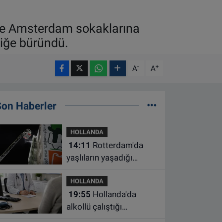
m ve Amsterdam sokaklarına
liğe büründü.
-
+
A
A
Son Haberler
HOLLANDA
14:11
Rotterdam'da
yaşlıların yaşadığı
apartmanda çıkan
HOLLANDA
yangında bir kişi öldü
19:55
Hollanda'da
alkollü çalıştığı
belirlenen aile hekimine