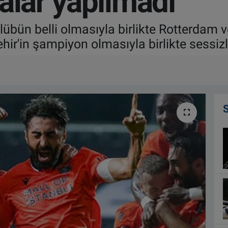
alar yapılmadı
ulübün belli olmasıyla birlikte Rotterda
ehir'in şampiyon olmasıyla birlikte sessiz