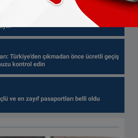
arı: Tatil dönüşünde altın getirirken bu
ayın
arı: Türkiye'den çıkmadan önce ücretli geçiş
nuzu kontrol edin
lü ve en zayıf pasaportları belli oldu