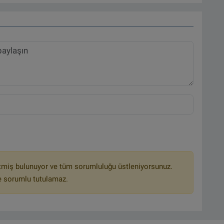
tmiş bulunuyor ve tüm sorumluluğu üstleniyorsunuz.
e sorumlu tutulamaz.