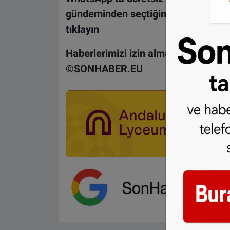
gündeminden seçtiğimiz haberler he
tıklayın
Haberlerimizi izin almadan kullanma
©SONHABER.EU