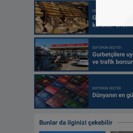
EDITÖRÜN SEÇTIĞI
Gurbetçilere uy
kuralları unutm
EDITÖRÜN SEÇTIĞI
Gurbetçilere uy
ve trafik borcu
EDITÖRÜN SEÇTIĞI
Dünyanın en güç
Bunlar da ilginizi çekebilir