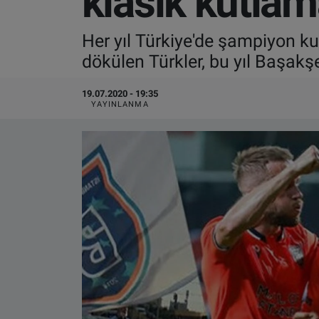
klasik kutlam
VIDEO GALERİ
Her yıl Türkiye'de şampiyon k
dökülen Türkler, bu yıl Başakş
ALGEMENE VOORWAARDEN
19.07.2020 - 19:35
CONTACT
YAYINLANMA
Çerez Politikası