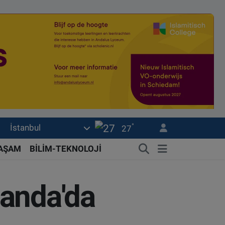
°
İstanbul
27
YAŞAM
BİLİM-TEKNOLOJİ
landa'da