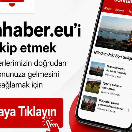
r gün telefonunuza gelsin!
Abone olmak için
yınız