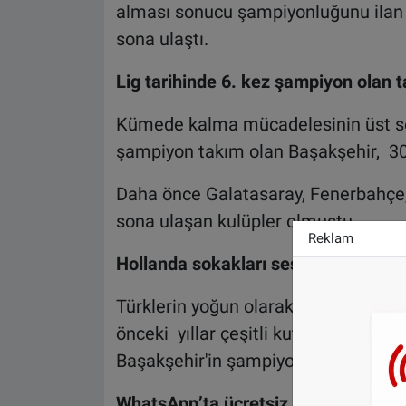
alması sonucu şampiyonluğunu ilan 
sona ulaştı.
Lig tarihinde 6. kez şampiyon olan 
Kümede kalma mücadelesinin üst sevi
şampiyon takım olan Başakşehir, 30 yı
Daha önce Galatasaray, Fenerbahçe,
sona ulaşan kulüpler olmuştu.
Reklam
Hollanda sokakları sessiz kaldı
Türklerin yoğun olarak yaşadığı Am
önceki yıllar çeşitli kutlamalar yapa
Başakşehir'in şampiyon olmasıyla bir
WhatsApp’ta ücretsiz bültenimize ab