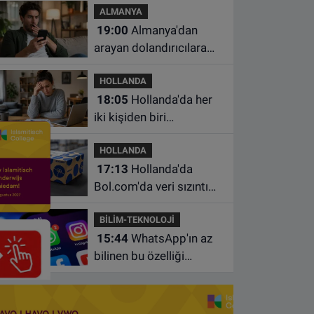
ALMANYA
çalışma yasağı
19:00
Almanya'dan
arayan dolandırıcılara
ait bu numaralara dikkat
HOLLANDA
18:05
Hollanda'da her
iki kişiden biri
borçlarından utanıyor
HOLLANDA
17:13
Hollanda'da
Bol.com'da veri sızıntısı:
Müşteri bilgileri ele
BİLİM-TEKNOLOJİ
geçirilmiş olabilir
15:44
WhatsApp'ın az
bilinen bu özelliği
sohbetleri daha düzenli
hale getiriyor