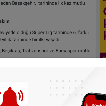
eden Başakşehir, tarihinde ilk kez mutlu
takım
yede olduğu Süper Lig tarihinde 6. farklı
llık tarihinde bir ilki yaşadı.
 Beşiktaş, Trabzonspor ve Bursaspor mutlu
sterdam ve Rotterdam sokaklarında daha
n Türkler ise taraftarsız takım olarak bilinen
likte sessiz kaldılar.
one olun, Hollanda ve diğer Avrupa ülkeleri