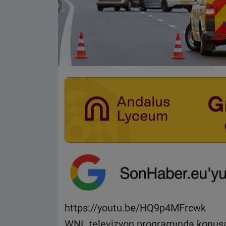
https://youtu.be/HQ9p4MFrcwk
WNL televizyon programında konuşa