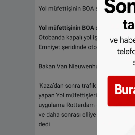
Yol müfettişinin BOA statüsü olanlar
Yol müfettişinin BOA statüsü olanlar
Otobanda kapalı yol işaretine (kırm
Emniyet şeridinde otomobil ve Tırla
Bakan Van Nieuwenhuizen sözlerine 
'Kaza’dan sonra trafik işaretlerine 
yapan Yol müfettişlerini tehlikeli d
uygulama Rotterdam çevresinde, BOA
ve daha sonrası elliye kadar çıkmıştı
dedi.