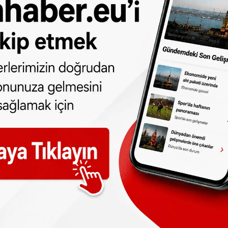
ının extra yetkileri bulunmaktadır.
ın görevleri:
ızı çarpı işareti) uymayanlara ceza kesmek
rın park etmesi halinde ceza kesmek
şöyle devam etti:
uymayan kişiler, otobanda kaza sonrası görev
uruma düşürmektedir. 2015’de bu pilot
 statüsü olan 8 Yol müfettişi ile başlamış
r. Bügün bu kişileri 100’e çıkarmak istiyoruz'