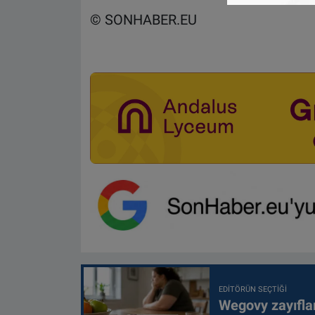
© SONHABER.EU
EDITÖRÜN SEÇTIĞI
Wegovy zayıfla