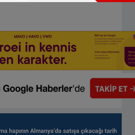
ma hapının Almanya’da satışa çıkacağı tarih