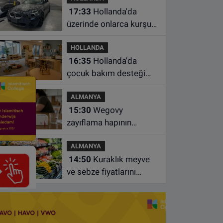
17:33
Hollanda'da
üzerinde onlarca kurşun
izi bulunan BMW 55 bin
HOLLANDA
euroya satışa çıktı
16:35
Hollanda'da
çocuk bakım desteği
artsa da ailelerin çoğu
ALMANYA
hâlâ ek ödeme yapıyor
15:30
Wegovy
zayıflama hapının
Almanya’da satışa
ALMANYA
çıkacağı tarih belli oldu
14:50
Kuraklık meyve
ve sebze fiyatlarını
yüzde 20'ye kadar
artırabilir