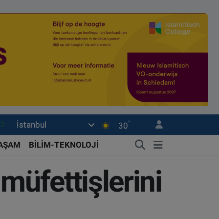
.2
°
İstanbul
30
17
27
YAŞAM
BİLİM-TEKNOLOJİ
35
üfettişlerini
12
19