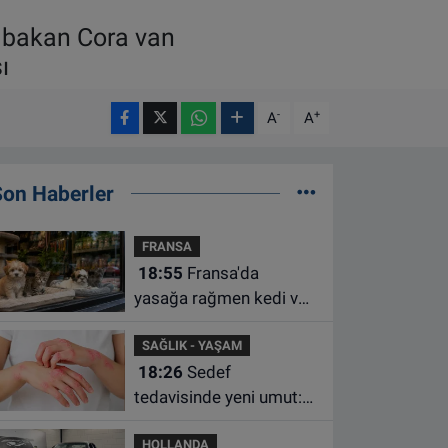
 bakan Cora van
ı
-
+
A
A
Son Haberler
FRANSA
18:55
Fransa'da
yasağa rağmen kedi ve
köpek satan pet
SAĞLIK - YAŞAM
shoplara hayvan başına
18:26
Sedef
1.500 euro ceza
tedavisinde yeni umut:
Bazı hastaların neden
HOLLANDA
iyileşmediği bulundu