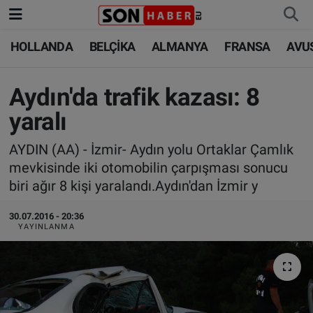
HOLLANDA
BELÇİKA
ALMANYA
FRANSA
AVU
HOLLANDA
HOLLANDA
Nöbetçi Eczaneler
BELÇİKA
BELÇİKA
Hava Durumu
Aydın'da trafik kazası: 8
yaralı
ALMANYA
ALMANYA
Trafik Durumu
AYDIN (AA) - İzmir- Aydın yolu Ortaklar Çamlık
FRANSA
TÜRKİYE
Süper Lig Puan Durumu ve Fikstür
mevkisinde iki otomobilin çarpışması sonucu
biri ağır 8 kişi yaralandı.Aydın'dan İzmir y
AVUSTURYA
DÜNYA
Tüm Manşetler
30.07.2016 - 20:36
YAYINLANMA
SAĞLIK - YAŞAM
BİLİM-TEKNOLOJİ
Son Dakika Haberleri
BİLİM-TEKNOLOJİ
SAĞLIK
Haber Arşivi
FOTO GALERİ