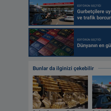
EDITÖRÜN SEÇTIĞI
Gurbetçilere uy
ve trafik borcu
EDITÖRÜN SEÇTIĞI
Dünyanın en güç
Bunlar da ilginizi çekebilir