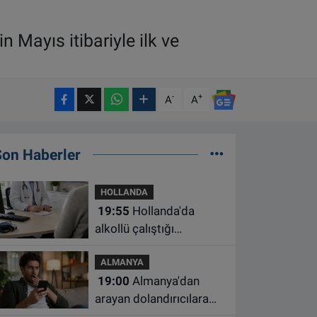
 Mayıs itibariyle ilk ve
-
+
A
A
Son Haberler
HOLLANDA
19:55
Hollanda'da
alkollü çalıştığı
belirlenen aile hekimine
ALMANYA
çalışma yasağı
19:00
Almanya'dan
arayan dolandırıcılara
ait bu numaralara dikkat