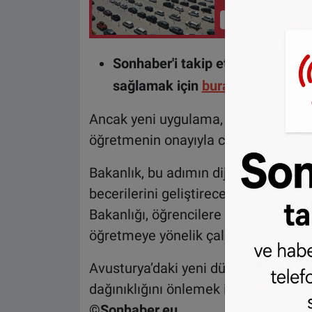
İçeriği Görüntüle
Sonhaber'i takip etmek ve haber
sağlamak için
buraya tıklayın
.
Ancak yeni uygulama, eğitimde tekno
öğretmenin onayıyla cep telefonları 
Bakanlık, bu adımın dijital eğitime en
becerilerini geliştirecek yeni projeler
Bakanlığı, öğrencilere dijital araçları
öğretmeye yönelik çalışmalarını sür
Avusturya’daki yeni düzenleme, öğren
dağınıklığını önlemek için önemli bir
©Sonhaber.eu