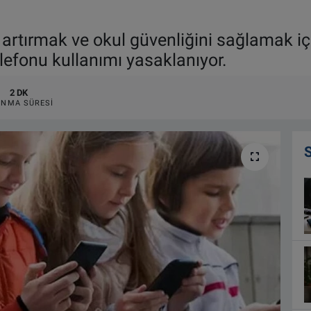
 artırmak ve okul güvenliğini sağlamak için
lefonu kullanımı yasaklanıyor.
2 DK
NMA SÜRESI