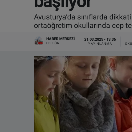
başlıyor
VIDEO GALERİ
Avusturya’da sınıflarda dikkati
ortaöğretim okullarında cep te
ALGEMENE VOORWAARDEN
HABER MERKEZI
21.03.2025 - 13:36
CONTACT
EDITÖR
YAYINLANMA
OKU
Çerez Politikası