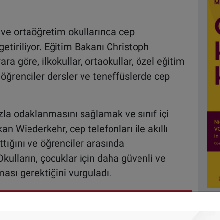
k ve ortaöğretim okullarında cep
getiriliyor. Eğitim Bakanı Christoph
a göre, ilkokullar, ortaokullar, özel eğitim
a öğrenciler dersler ve teneffüslerde cep
zla odaklanmasını sağlamak ve sınıf içi
n Wiederkehr, cep telefonları ile akıllı
ttığını ve öğrenciler arasında
 Okulların, çocuklar için daha güvenli ve
ması gerektiğini vurguladı.
 sınır kapılarından 1 milyon 130 bin
yaptı