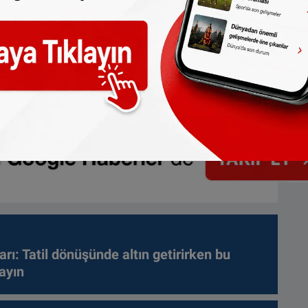
arı: Tatil dönüşünde altın getirirken bu
ayın