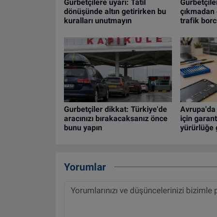
Gurbetçilere uyarı: Tatil
Gurbetçile
dönüşünde altın getirirken bu
çıkmadan ö
kuralları unutmayın
trafik bor
Gurbetçiler dikkat: Türkiye'de
Avrupa'da 
aracınızı bırakacaksanız önce
için garan
bunu yapın
yürürlüğe 
Yorumlar