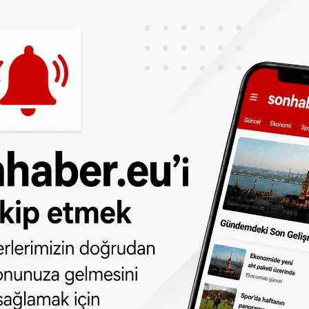
lerimizin doğrudan telefonunuza gelmesini
lojiyi tamamen dışlamıyor. Ders sırasında,
eğitim amaçlı olarak kullanılabilecek.
gel olmadığını, aksine öğrencilerin dijital
 üzerinde çalışıldığını ifade etti. Eğitim
 bilinçli ve faydalı şekilde kullanmayı
dürecek.
ci başarısını artırmak ve sınıflarda dikkat
 adım olarak değerlendiriliyor.