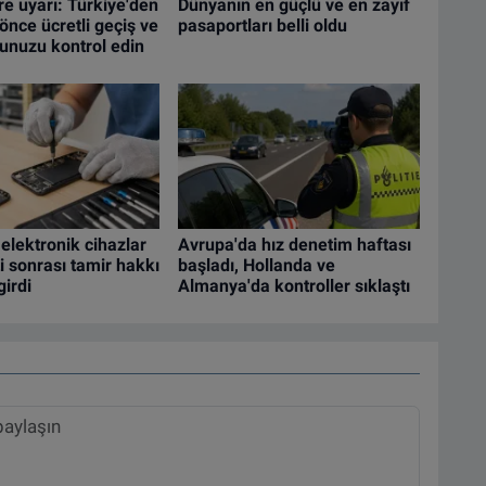
re uyarı: Türkiye'den
Dünyanın en güçlü ve en zayıf
nce ücretli geçiş ve
pasaportları belli oldu
cunuzu kontrol edin
elektronik cihazlar
Avrupa'da hız denetim haftası
ti sonrası tamir hakkı
başladı, Hollanda ve
girdi
Almanya'da kontroller sıklaştı