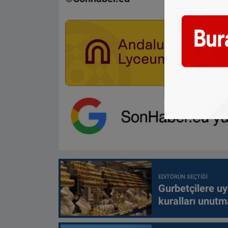
EDITÖRÜN SEÇTIĞI
Gurbetçilere uy
kuralları unutm