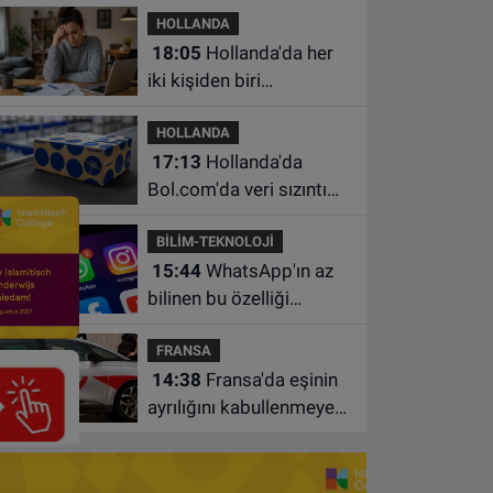
HOLLANDA
18:05
Hollanda'da her
iki kişiden biri
borçlarından utanıyor
HOLLANDA
17:13
Hollanda'da
Bol.com'da veri sızıntısı:
Müşteri bilgileri ele
BİLİM-TEKNOLOJİ
geçirilmiş olabilir
15:44
WhatsApp'ın az
bilinen bu özelliği
sohbetleri daha düzenli
FRANSA
hale getiriyor
14:38
Fransa'da eşinin
ayrılığını kabullenmeyen
baba 17 yaşındaki
oğlunu öldürdü