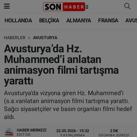
HOLLANDA
BELÇİKA
ALMANYA
FRANSA
AVU
HOLLANDA
HOLLANDA
Nöbetçi Eczaneler
HABERLER
AVUSTURYA
BELÇİKA
BELÇİKA
Hava Durumu
Avusturya’da Hz.
ALMANYA
ALMANYA
Trafik Durumu
Muhammed’i anlatan
animasyon filmi tartışma
FRANSA
TÜRKİYE
Süper Lig Puan Durumu ve Fikstür
yarattı
AVUSTURYA
DÜNYA
Tüm Manşetler
Avusturya’da vizyona giren Hz. Muhammed’i
(s.a.vanlatan animasyon filmi tartışma yarattı.
SAĞLIK - YAŞAM
BİLİM-TEKNOLOJİ
Son Dakika Haberleri
Sağcı siyasetçiler ve basın organları filmi hedef
aldı.
BİLİM-TEKNOLOJİ
SAĞLIK
Haber Arşivi
HABER MERKEZI
22.05.2026 - 15:32
2 DK
FOTO GALERİ
EDITÖR
YAYINLANMA
OKUNMA SÜRESI