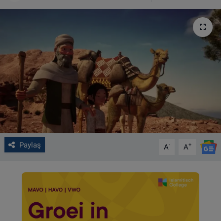
VIDEO GALERİ
ALGEMENE VOORWAARDEN
CONTACT
Çerez Politikası
Paylaş
-
+
A
A