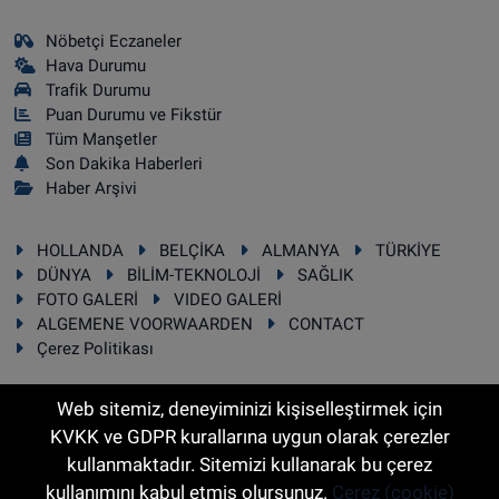
Nöbetçi Eczaneler
Hava Durumu
Trafik Durumu
Puan Durumu ve Fikstür
Tüm Manşetler
Son Dakika Haberleri
Haber Arşivi
HOLLANDA
BELÇİKA
ALMANYA
TÜRKİYE
DÜNYA
BİLİM-TEKNOLOJİ
SAĞLIK
FOTO GALERİ
VIDEO GALERİ
ALGEMENE VOORWAARDEN
CONTACT
Çerez Politikası
Web sitemiz, deneyiminizi kişiselleştirmek için
KVKK ve GDPR kurallarına uygun olarak çerezler
RSS
Copyright © 2025 Sonhaber.eu Her hakkı saklıdır.
kullanmaktadır. Sitemizi kullanarak bu çerez
kullanımını kabul etmiş olursunuz.
Çerez (cookie)