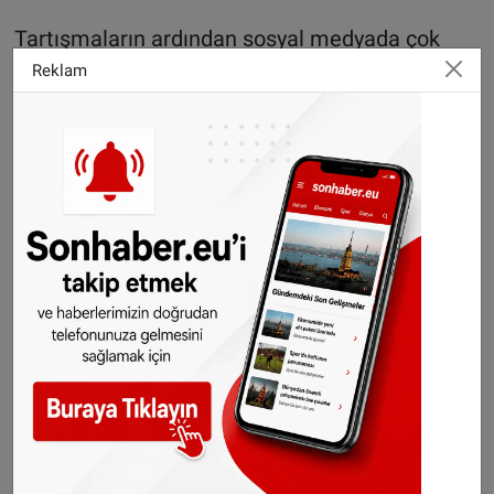
Tartışmaların ardından sosyal medyada çok
sayıda kullanıcı, Müslümanlara yönelik kültürel
Reklam
içeriklerin Avusturya’da sık sık siyasi gündemin
parçası haline getirildiğini savundu.
Avusturya’da bariyer
otomobili delip geçti: 2
kişi hayatını kaybetti
Film ne anlatıyor?
Yönetmenliğini Yunus Emre Çakır’ın üstlendiği
3D animasyon film, Hz. Muhammed’in hayatını
çocukların anlayabileceği bir anlatımla ele
alıyor. Yapımda Hz. Muhammed (s.a.v)