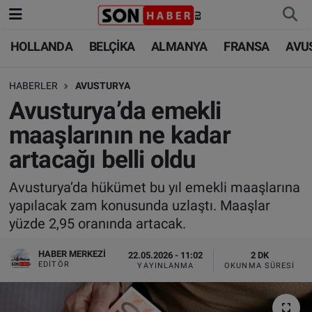
HOLLANDA
BELÇİKA
ALMANYA
FRANSA
AVU
HOLLANDA
HOLLANDA
Nöbetçi Eczaneler
HABERLER
AVUSTURYA
BELÇİKA
BELÇİKA
Hava Durumu
Avusturya’da emekli
ALMANYA
ALMANYA
Trafik Durumu
maaşlarının ne kadar
artacağı belli oldu
FRANSA
TÜRKİYE
Süper Lig Puan Durumu ve Fikstür
Avusturya’da hükümet bu yıl emekli maaşlarına
AVUSTURYA
DÜNYA
Tüm Manşetler
yapılacak zam konusunda uzlaştı. Maaşlar
yüzde 2,95 oranında artacak.
SAĞLIK - YAŞAM
BİLİM-TEKNOLOJİ
Son Dakika Haberleri
HABER MERKEZI
22.05.2026 - 11:02
2 DK
BİLİM-TEKNOLOJİ
SAĞLIK
Haber Arşivi
EDITÖR
YAYINLANMA
OKUNMA SÜRESI
FOTO GALERİ