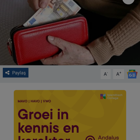
VIDEO GALERİ
ALGEMENE VOORWAARDEN
CONTACT
Çerez Politikası
Paylaş
-
+
A
A