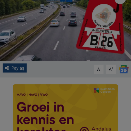
VIDEO GALERİ
ALGEMENE VOORWAARDEN
CONTACT
Çerez Politikası
Paylaş
-
+
A
A