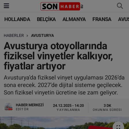
HOLLANDA
BELÇİKA
ALMANYA
FRANSA
AVU
HOLLANDA
HOLLANDA
Nöbetçi Eczaneler
HABERLER
AVUSTURYA
BELÇİKA
BELÇİKA
Hava Durumu
Avusturya otoyollarında
ALMANYA
ALMANYA
Trafik Durumu
fiziksel vinyetler kalkıyor,
fiyatlar artıyor
FRANSA
TÜRKİYE
Süper Lig Puan Durumu ve Fikstür
Avusturya’da fiziksel vinyet uygulaması 2026’da
AVUSTURYA
DÜNYA
Tüm Manşetler
sona erecek. 2027’de dijital sisteme geçilecek.
Son fiziksel vinyetin ücretine ise zam geliyor.
SAĞLIK - YAŞAM
BİLİM-TEKNOLOJİ
Son Dakika Haberleri
HABER MERKEZI
24.12.2025 - 14:20
3 DK
BİLİM-TEKNOLOJİ
SAĞLIK
Haber Arşivi
EDITÖR
YAYINLANMA
OKUNMA SÜRESI
FOTO GALERİ