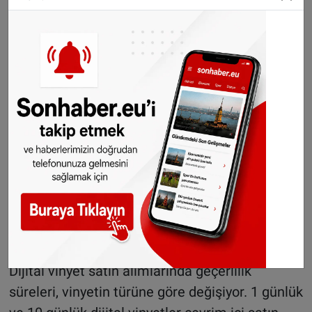
1 günlük:
9,60 euro
10 günlük:
12,80 euro
2 aylık:
32,00 euro
1 yıllık:
106,80 euro
Motosikletler:
1 günlük:
3,80 euro
10 günlük:
5,10 euro
2 aylık:
12,80 euro
1 yıllık:
42,70 euro
Dijital vinyetlerde dikkat edilmesi gerekenler
Dijital vinyet satın alımlarında geçerlilik
süreleri, vinyetin türüne göre değişiyor. 1 günlük