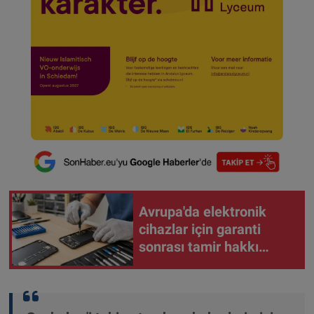
Avrupa'da elektronik
cihazlar için garanti
sonrası tamir hakkı
yürürlüğe girdi