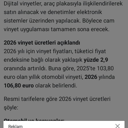
Dijital vinyetler, araç plakasıyla ilişkilendirilerek
satın alınacak ve denetimler elektronik
sistemler üzerinden yapılacak. Böylece cam
vinyet uygulaması tamamen sona erecek.
2026 vinyet ücretleri açıklandı
2026 yılı için vinyet fiyatları, tüketici fiyat
endeksine bağlı olarak yaklaşık
yüzde 2,9
oranında artırıldı. Buna göre, 2025’te 103,80
euro olan yıllık otomobil vinyeti,
2026
yılında
106,80 euro
olarak belirlendi.
Resmi tarifelere göre 2026 vinyet ücretleri
şöyle:
Otomobil ve karavanlar:
Reklam