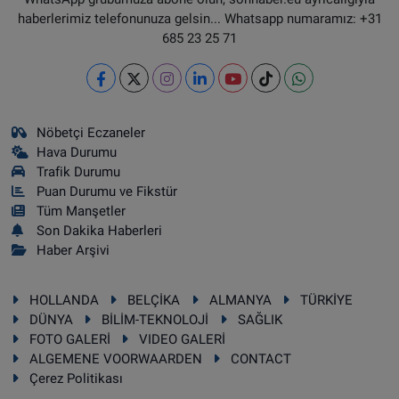
haberlerimiz telefonunuza gelsin... Whatsapp numaramız: +31
685 23 25 71
Nöbetçi Eczaneler
Hava Durumu
Trafik Durumu
Puan Durumu ve Fikstür
Tüm Manşetler
Son Dakika Haberleri
Haber Arşivi
HOLLANDA
BELÇİKA
ALMANYA
TÜRKİYE
DÜNYA
BİLİM-TEKNOLOJİ
SAĞLIK
FOTO GALERİ
VIDEO GALERİ
ALGEMENE VOORWAARDEN
CONTACT
Çerez Politikası