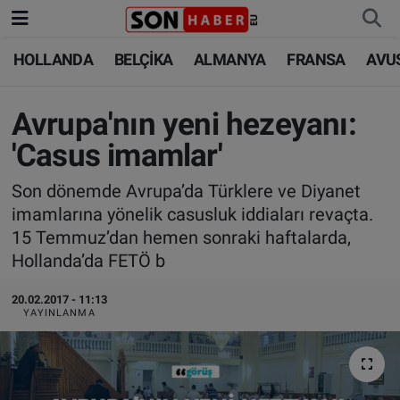
HOLLANDA
BELÇİKA
ALMANYA
FRANSA
AVU
HOLLANDA
HOLLANDA
Nöbetçi Eczaneler
BELÇİKA
BELÇİKA
Hava Durumu
Avrupa'nın yeni hezeyanı:
'Casus imamlar'
ALMANYA
ALMANYA
Trafik Durumu
Son dönemde Avrupa’da Türklere ve Diyanet
FRANSA
TÜRKİYE
Süper Lig Puan Durumu ve Fikstür
imamlarına yönelik casusluk iddiaları revaçta.
15 Temmuz’dan hemen sonraki haftalarda,
AVUSTURYA
DÜNYA
Tüm Manşetler
Hollanda’da FETÖ b
SAĞLIK - YAŞAM
BİLİM-TEKNOLOJİ
Son Dakika Haberleri
20.02.2017 - 11:13
YAYINLANMA
BİLİM-TEKNOLOJİ
SAĞLIK
Haber Arşivi
FOTO GALERİ