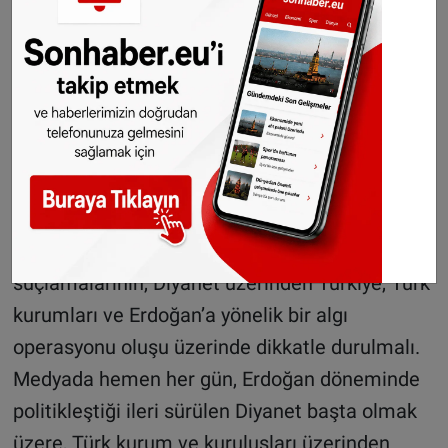
Diyanet Vakfı’na bağlı Avrupa’daki kurumları
“Casus ağı kurmak ve kitleleri mobilize etmek”
ile suçlayan Avusturya Yeşiller Partisi Güvenlik
Sözcüsü Peter Pilz’den geldi. Bu suçlamasıyla
Pilz, genelde yapıldığı üzere, Diyanet’e bağlı bu
kurumlar üzerinden Türkiye’yi, Cumhurbaşkanı
Erdoğan’ı ve Türk kurumlarını doğrudan hedef
aldı. Dolayısıyla imamlara yönelik casusluk
suçlamalarının, Diyanet üzerinden Türkiye, Türk
kurumları ve Erdoğan’a yönelik bir algı
operasyonu oluşu üzerinde dikkatle durulmalı.
Medyada hemen her gün, Erdoğan döneminde
politikleştiği ileri sürülen Diyanet başta olmak
üzere, Türk kurum ve kuruluşları üzerinden