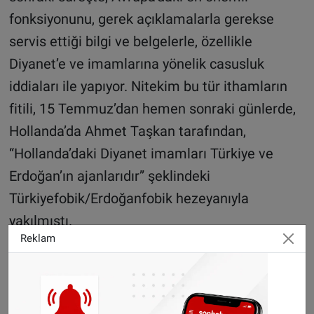
fonksiyonunu, gerek açıklamalarla gerekse
servis ettiği bilgi ve belgelerle, özellikle
Diyanet’e ve imamlarına yönelik casusluk
iddiaları ile yapıyor. Nitekim bu tür ithamların
fitili, 15 Temmuz’dan hemen sonraki günlerde,
Hollanda’da Ahmet Taşkan tarafından,
“Hollanda’daki Diyanet imamları Türkiye ve
Erdoğan’ın ajanlarıdır” şeklindeki
Türkiyefobik/Erdoğanfobik hezeyanıyla
yakılmıştı.
Reklam
15 Temmuz, Türkofobi-Erdoğanfobi ve FETÖ
Bu tür hezeyanların en son örneği ise
Avusturya’da Erdoğan’ı, ATİB, DİTİB ve HDV gibi