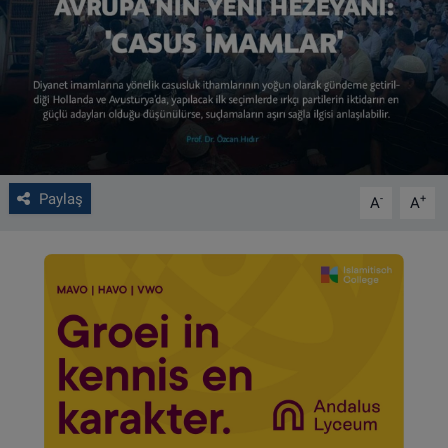
VIDEO GALERİ
ALGEMENE VOORWAARDEN
CONTACT
Çerez Politikası
Paylaş
-
+
A
A