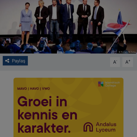
VIDEO GALERİ
ALGEMENE VOORWAARDEN
CONTACT
Çerez Politikası
Paylaş
-
+
A
A