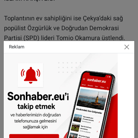
Toplantının ev sahipliğini ise Çekya’daki sağ
popülist Özgürlük ve Doğrudan Demokrasi
Partisi (SPD) lideri Tomio Okamura üstlendi.
Okamura da “Avrupa’nın Müslümanlar
Reklam
tarafından kolonileştirilme tehlikesi altında”
olduğunu savundu.
“İslam’a hayır, teröristlere hayır” gibi sloganlarla
puan toplayan Okamura, Çekya’da ekim ayında
yapılan seçimlerde oyların yüzde 10,6’sını
alarak dördüncü güç olmuştu.