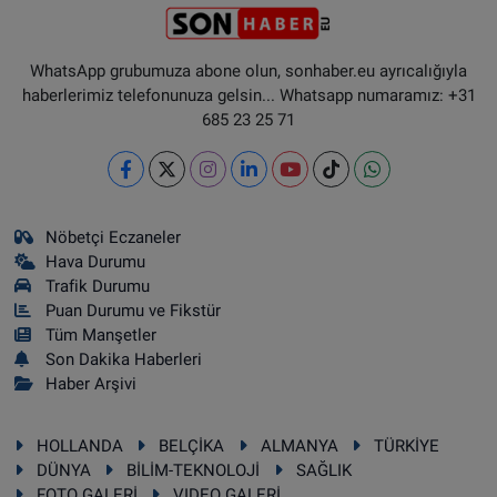
WhatsApp grubumuza abone olun, sonhaber.eu ayrıcalığıyla
haberlerimiz telefonunuza gelsin... Whatsapp numaramız: +31
685 23 25 71
Nöbetçi Eczaneler
Hava Durumu
Trafik Durumu
Puan Durumu ve Fikstür
Tüm Manşetler
Son Dakika Haberleri
Haber Arşivi
HOLLANDA
BELÇİKA
ALMANYA
TÜRKİYE
DÜNYA
BİLİM-TEKNOLOJİ
SAĞLIK
FOTO GALERİ
VIDEO GALERİ