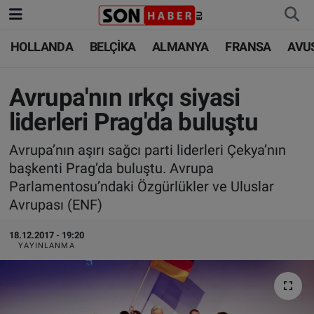
HOLLANDA
BELÇİKA
ALMANYA
FRANSA
AVU
HOLLANDA
HOLLANDA
Nöbetçi Eczaneler
BELÇİKA
BELÇİKA
Hava Durumu
Avrupa'nın ırkçı siyasi
liderleri Prag'da buluştu
ALMANYA
ALMANYA
Trafik Durumu
Avrupa’nın aşırı sağcı parti liderleri Çekya’nın
FRANSA
TÜRKİYE
Süper Lig Puan Durumu ve Fikstür
başkenti Prag’da buluştu. Avrupa
Parlamentosu’ndaki Özgürlükler ve Uluslar
AVUSTURYA
DÜNYA
Tüm Manşetler
Avrupası (ENF)
SAĞLIK - YAŞAM
BİLİM-TEKNOLOJİ
Son Dakika Haberleri
18.12.2017 - 19:20
YAYINLANMA
BİLİM-TEKNOLOJİ
SAĞLIK
Haber Arşivi
FOTO GALERİ