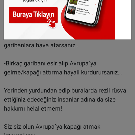
Allah´ın izniyle sılaya vardınız, memleket
havasını soluyorsunuz farz edelim…
–Burada yaşadığınız zorlukları unutup
garibanlara hava atarsanız..
-Birkaç garibanı esir alıp Avrupa´ya
gelme/kapağı attırma hayali kurdurursanız…
Yerinden yurdundan edip buralarda rezil rüsva
ettiğiniz edeceğiniz insanlar adına da size
hakkımı helal etmem!
Siz siz olun Avrupa´ya kapağı atmak