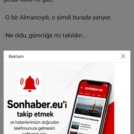
-O bir Almancıydı, o şimdi burada yatıyor.
-Ne oldu, gümrüğe mi takıldın…
Böyle bir mezar taşınız olsun istemezsiniz değil
Reklam
mi?
Ölüp gitmekle kurtulacağınız sanmayın sakın,
yaralanmasına, ölümüne sebebiyet verdiğiniz
kişi ve kişilerin öteki dünyada hesabını
vereceğiniz ise ayır bir konu…