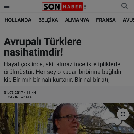
HOLLANDA
BELÇİKA
ALMANYA
FRANSA
AVU
HOLLANDA
HOLLANDA
Nöbetçi Eczaneler
BELÇİKA
BELÇİKA
Hava Durumu
Avrupalı Türklere
nasihatimdir!
ALMANYA
ALMANYA
Trafik Durumu
Hayat çok ince, akil almaz incelikte ipliklerle
FRANSA
TÜRKİYE
Süper Lig Puan Durumu ve Fikstür
örülmüştür. Her şey o kadar birbirine bağlıdır
ki:. Bir mıh bir nalı kurtarır. Bir nal bir atı,
AVUSTURYA
DÜNYA
Tüm Manşetler
31.07.2017 - 11:44
YAYINLANMA
SAĞLIK - YAŞAM
BİLİM-TEKNOLOJİ
Son Dakika Haberleri
BİLİM-TEKNOLOJİ
SAĞLIK
Haber Arşivi
FOTO GALERİ