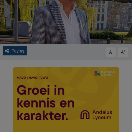
VIDEO GALERİ
ALGEMENE VOORWAARDEN
CONTACT
Paylaş
-
+
A
A
Çerez Politikası