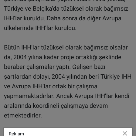
Türkiye ve Belçika’da tüzüksel olarak bağımsız
IHH’lar kuruldu. Daha sonra da diğer Avrupa
ülkelerinde IHH’lar kuruldu.
Bütün IHH’lar tüzüksel olarak bağımsız olsalar
da, 2004 yılına kadar proje ortaklığı şeklinde
beraber çalışmalar yaptı. Gelişen bazı
şartlardan dolayı, 2004 yılından beri Türkiye IHH
ve Avrupa IHH’lar ortak bir çalışma
yapmamaktadırlar. Ancak Avrupa IHH’lar kendi
aralarında koordineli çalışmaya devam
etmektedirler.
Reklam
IHH’ların orijinal ismi Almanca ve Hollandaca