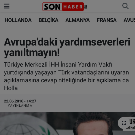
HOLLANDA
BELÇİKA
ALMANYA
FRANSA
AVU
HOLLANDA
HOLLANDA
Nöbetçi Eczaneler
BELÇİKA
BELÇİKA
Hava Durumu
Avrupa'daki yardımseverleri
yanıltmayın!
ALMANYA
ALMANYA
Trafik Durumu
Türkiye Merkezli İHH İnsani Yardım Vakfı
FRANSA
TÜRKİYE
Süper Lig Puan Durumu ve Fikstür
yurtdışında yaşayan Türk vatandaşlarını uyaran
açıklamasına cevap niteliğinde bir açıklama da
AVUSTURYA
DÜNYA
Tüm Manşetler
Holla
SAĞLIK - YAŞAM
BİLİM-TEKNOLOJİ
Son Dakika Haberleri
22.06.2016 - 14:27
YAYINLANMA
BİLİM-TEKNOLOJİ
SAĞLIK
Haber Arşivi
FOTO GALERİ