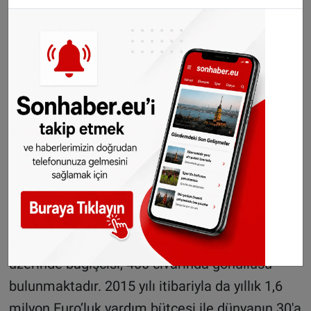
(Internationale Humanitaire (Hilfe)
Hulporganisatie) olarak yazılmaktadır. Zaman
içinde küçük değişiklikler olmasına rağmen
Hollanda IHH’nın logosu kuruluşundan beri
kullandığı kendi logosudur.
Şu an itibariyle yurt içi ve yurt dışında hiç bir
teşkilata bağlı olmayan müstakil bir yardım
kuruluşu olan Hollanda IHH, bay-bayan 40
merkez yönetim kurulu üyesi, 8 temsilciliği, her
ay düzenli bağış yapan 1568 aktif üyesi, 7 binin
üzerinde bağışcısı, 400 civarında gönüllüsü
bulunmaktadır. 2015 yılı itibariyla da yıllık 1,6
milyon Euro’luk yardım bütçesi ile dünyanın 30'a