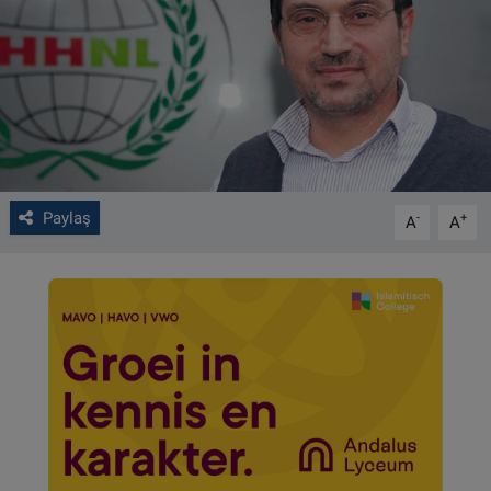
VIDEO GALERİ
ALGEMENE VOORWAARDEN
CONTACT
Çerez Politikası
Paylaş
-
+
A
A