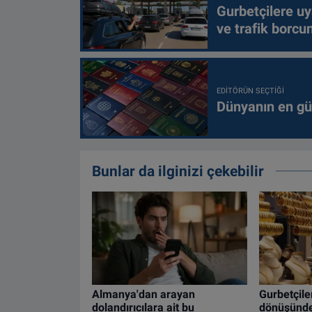
Gurbetçilere uy
ve trafik borcu
EDITÖRÜN SEÇTIĞI
Dünyanın en güç
Bunlar da ilginizi çekebilir
Almanya'dan arayan
Gurbetçiler
dolandırıcılara ait bu
dönüşünde 