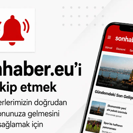
ne göre, “kan yağmuru”, Afrika üzerinden
 ve Portekiz'e giriş yapacak, ardından Fransa
rısına göre tozun Birleşik Krallık’a kadar
hra tozunun önümüzdeki hafta sonu Belçika ve
iyor. Bu durum; araçların, camların, bahçe
 üzerinde ince bir toz tabakası oluşmasına
ğmur, bu tozun yere inmesine neden olabilir.
turuncu bir gün batımına yol açabilir. Bu,
fiziksel bir olgudur. Havadaki toz, mavi ışığın
uruncu tonların daha baskın görünmesine yol