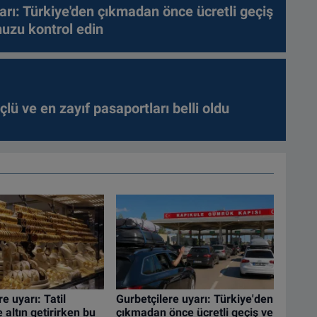
arı: Türkiye'den çıkmadan önce ücretli geçiş
nuzu kontrol edin
lü ve en zayıf pasaportları belli oldu
e uyarı: Tatil
Gurbetçilere uyarı: Türkiye'den
altın getirirken bu
çıkmadan önce ücretli geçiş ve