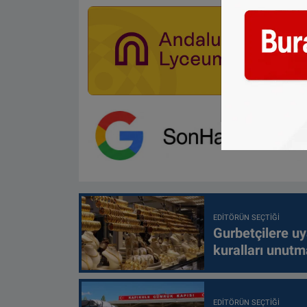
EDITÖRÜN SEÇTIĞI
Gurbetçilere uy
kuralları unutm
EDITÖRÜN SEÇTIĞI