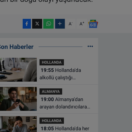
-
+
A
A
Son Haberler
HOLLANDA
19:55
Hollanda'da
alkollü çalıştığı
belirlenen aile hekimine
ALMANYA
çalışma yasağı
19:00
Almanya'dan
arayan dolandırıcılara
ait bu numaralara dikkat
HOLLANDA
18:05
Hollanda'da her