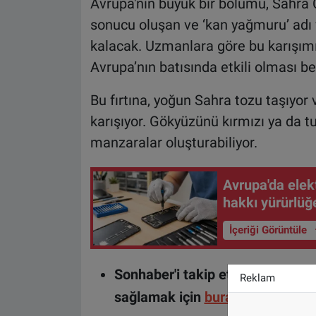
Avrupa'nın büyük bir bölümü, Sahra
sonucu oluşan ve ‘kan yağmuru’ adı v
kalacak. Uzmanlara göre bu karışım
Avrupa’nın batısında etkili olması be
Bu fırtına, yoğun Sahra tozu taşıyor
karışıyor. Gökyüzünü kırmızı ya da t
manzaralar oluşturabiliyor.
Avrupa'da elekt
hakkı yürürlüğe
İçeriği Görüntüle
Sonhaber'i takip etmek ve haber
Reklam
sağlamak için
buraya tıklayın
.