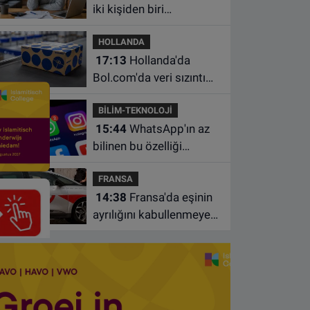
iki kişiden biri
borçlarından utanıyor
HOLLANDA
17:13
Hollanda'da
Bol.com'da veri sızıntısı:
Müşteri bilgileri ele
BİLİM-TEKNOLOJİ
geçirilmiş olabilir
15:44
WhatsApp'ın az
bilinen bu özelliği
sohbetleri daha düzenli
FRANSA
hale getiriyor
14:38
Fransa'da eşinin
ayrılığını kabullenmeyen
baba 17 yaşındaki
oğlunu öldürdü