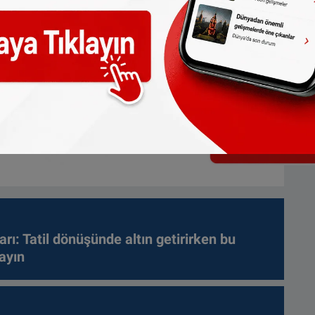
arı: Tatil dönüşünde altın getirirken bu
ayın