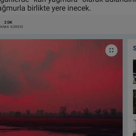
ğmurla birlikte yere inecek.
2 DK
NMA SÜRESI