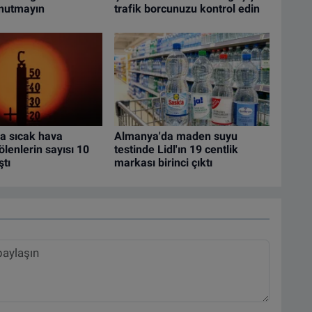
unutmayın
trafik borcunuzu kontrol edin
a sıcak hava
Almanya'da maden suyu
ölenlerin sayısı 10
testinde Lidl'ın 19 centlik
ştı
markası birinci çıktı