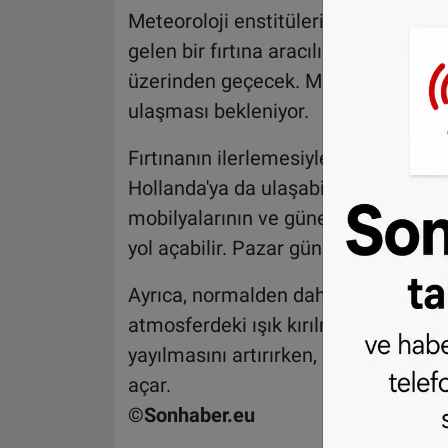
Meteoroloji enstitülerinin bildirdiği
gelen bir fırtına aracılığıyla İspanya
üzerinden geçecek. Met Office’in uya
ulaşması bekleniyor.
Fırtınanın ilerlemesiyle birlikte Sa
Hollanda'ya da ulaşabileceği belirtil
mobilyalarının ve güneş panellerinin
yol açabilir. Pazar günü beklenen ya
Ayrıca, normalden daha kırmızı veya 
atmosferdeki ışık kırılmasıyla ilgili 
yayılmasını artırırken, kırmızı ve t
açar.
©Sonhaber.eu