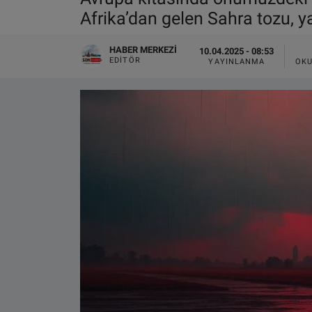
Afrika’dan gelen Sahra tozu, ya
VIDEO GALERİ
HABER MERKEZI
10.04.2025 - 08:53
ALGEMENE VOORWAARDEN
EDITÖR
YAYINLANMA
OKU
CONTACT
Çerez Politikası